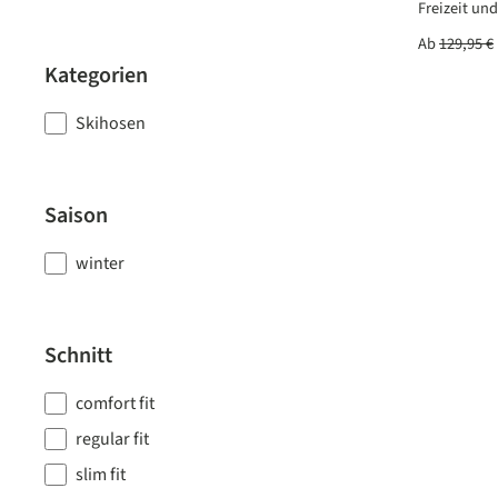
Freizeit und
Ab
129,95 €
Kategorien
Skihosen
Saison
winter
Schnitt
comfort fit
regular fit
slim fit