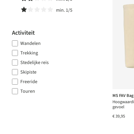
Filter toevoegen: Minimale waardering van 2 van de 5 ste
min. 1/5
Filter toevoegen: Minimale waardering van 1 van de 5 ste
Activiteit
Wandelen
Trekking
Stedelijke reis
Skipiste
Freeride
Touren
MS FAV Bag
Hoogwaardi
gevoel
€ 39,95