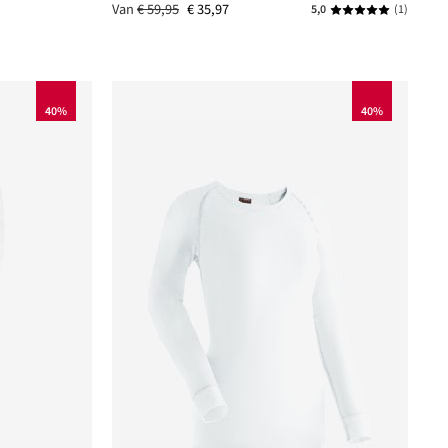
Van
€ 59,95
€ 35,97
5,0
(1)
Gemiddelde waard
40%
40%