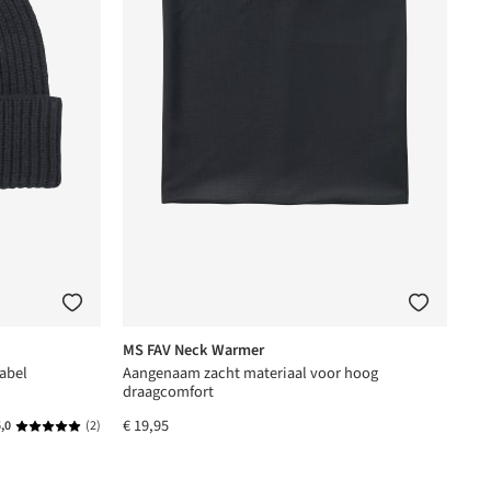
MS FAV Neck Warmer
abel
Aangenaam zacht materiaal voor hoog
draagcomfort
€ 19,95
,0
(2)
Gemiddelde waardering van 5 van 5 sterren