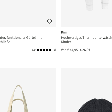
Kim
ter, funktionaler Gürtel mit
Hochwertiges Thermounterwäsche
chließe
Kinder
Van
€ 44,95
€ 26,97
5,0
(1)
Gemiddelde waardering van 5 van 5 sterren
rren
rren
rren