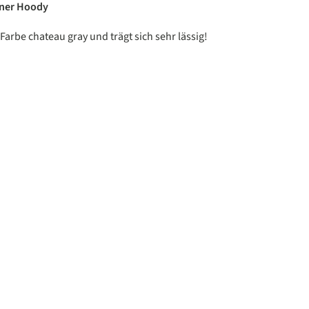
ner Hoody
an 5 van de 5 sterren
 Farbe chateau gray und trägt sich sehr lässig!