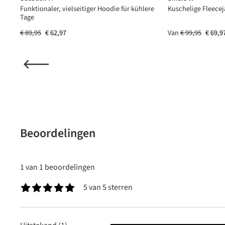
Funktionaler, vielseitiger Hoodie für kühlere
Kuschelige Fleecej
Tage
€ 89,95
€ 62,97
Van
€ 99,95
€ 69,9
Beoordelingen
1 van 1 beoordelingen
5 van 5 sterren
Gemiddelde waardering van 5 van 5 sterren