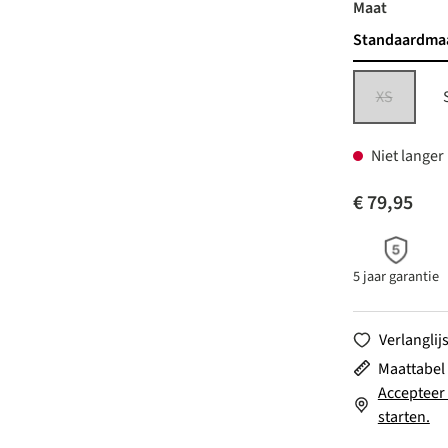
auswähl
Maat
Standaardma
XS
(Deze optie 
Niet langer
€ 79,95
5 jaar garantie
Verlanglijs
Maattabel
Accepteer 
starten.