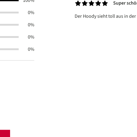
100%
Super schö
Recensie met een waardering v
0%
Der Hoody sieht toll aus in der
0%
0%
0%