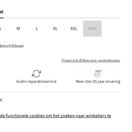
en
at
S
M
L
XL
XXL
XXXL
is momenteel niet beschikbaar.)
(Deze optie is momenteel n
 beschikbaar
Prijzen incl. BTW en excl. verzendkosten
Gratis reparatieservice
Meer dan 85 jaar ervaring
t
de functionele cookies om het zoeken naar winkeliers te