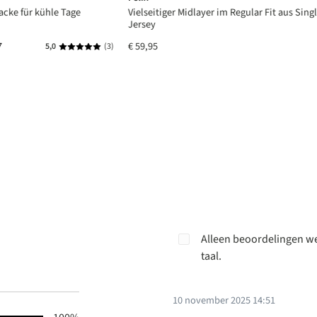
acke für kühle Tage
Vielseitiger Midlayer im Regular Fit aus Sing
Jersey
7
€ 59,95
5,0
(3)
Gemiddelde waardering van 5 van 5 sterren
Alleen beoordelingen we
taal.
10 november 2025 14:51