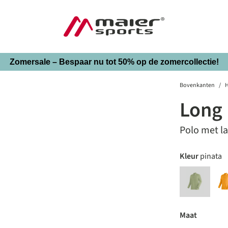
Zomersale – Bespaar nu tot 50% op de zomercollectie!
Bovenkanten
/
H
Long 
Polo met 
auswäh
Kleur
pinata
fresh fern
(Deze optie i
auswähl
Maat