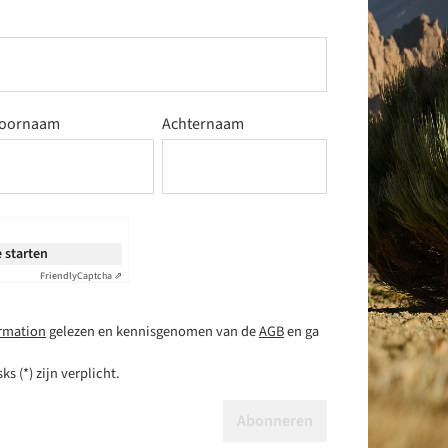
oornaam
Achternaam
 starten
Friendly
Captcha ⇗
ormation
gelezen en kennisgenomen van de
AGB
en ga
s (*) zijn verplicht.
Abonneren