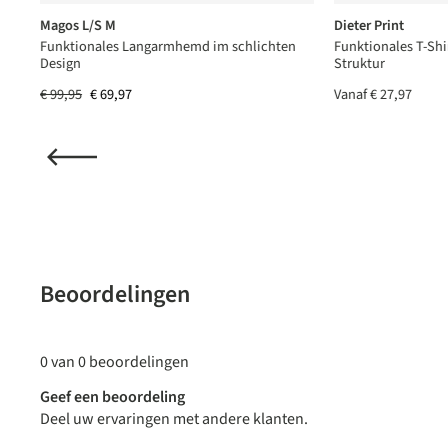
Magos L/S M
Dieter Print
Funktionales Langarmhemd im schlichten
Funktionales T-Shi
Design
Struktur
€ 99,95
€ 69,97
Vanaf
€ 27,97
(2)
de waardering van 5 van 5 sterren
Beoordelingen
0 van 0 beoordelingen
Geef een beoordeling
Deel uw ervaringen met andere klanten.