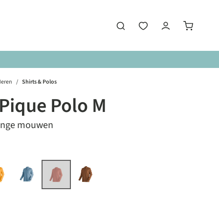
eren
/
Shirts & Polos
Pique Polo M
lange mouwen
len
orange glow
blueberrymacaroon
rustic amber
pinata
s momenteel niet beschikbaar.)
(Deze optie is momenteel niet beschikbaar.)
en