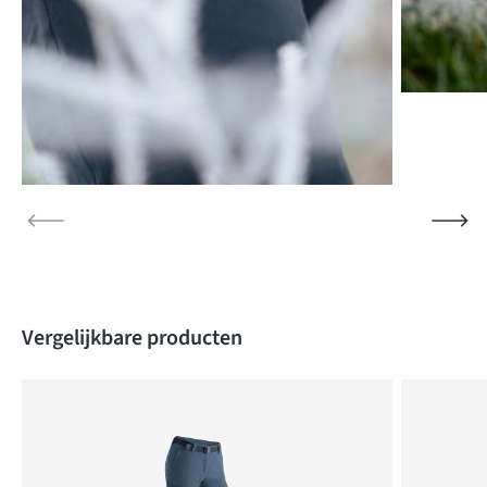
Produktgalerie überspringen
Vergelijkbare producten