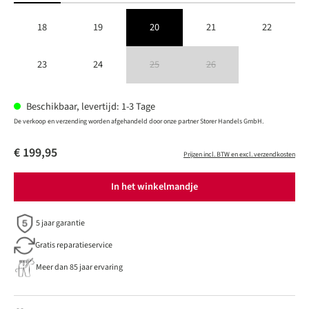
18
19
20
21
22
23
24
25
26
(Deze optie is momenteel niet beschikbaar.)
(Deze optie is momenteel niet besc
Beschikbaar, levertijd: 1-3 Tage
De verkoop en verzending worden afgehandeld door onze partner Storer Handels GmbH.
€ 199,95
Prijzen incl. BTW en excl. verzendkosten
In het winkelmandje
5 jaar garantie
Gratis reparatieservice
Meer dan 85 jaar ervaring