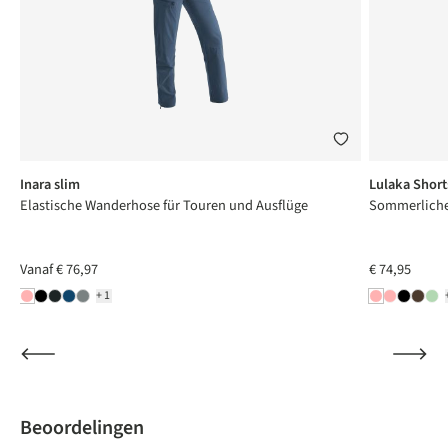
Inara slim
Lulaka Short
Elastische Wanderhose für Touren und Ausflüge
Sommerliche 
Vanaf
€ 76,97
€ 74,95
+1
Beoordelingen