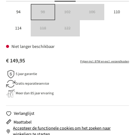
94
98
102
106
110
(Deze optie is momenteel niet beschikbaar.)
(Deze optie is momenteel niet beschikbaar.)
(Deze optie is momenteel niet besc
114
118
122
(Deze optie is momenteel niet beschikbaar.)
(Deze optie is momenteel niet beschikbaar.)
Niet langer beschikbaar
€ 149,95
Prijzen incl. BTW en excl. verzendkosten
5 jaar garantie
Gratis reparatieservice
Meer dan 85 jaar ervaring
Verlanglijst
Maattabel
Accepteer de functionele cookies om het zoeken naar
winkeliers te starten.