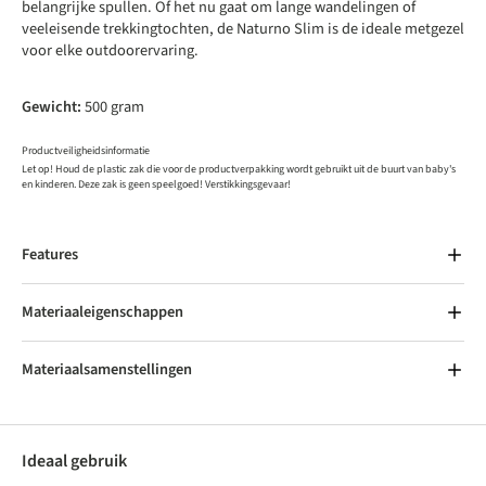
belangrijke spullen. Of het nu gaat om lange wandelingen of
veeleisende trekkingtochten, de Naturno Slim is de ideale metgezel
voor elke outdoorervaring.
Gewicht:
500 gram
Productveiligheidsinformatie
Let op! Houd de plastic zak die voor de productverpakking wordt gebruikt uit de buurt van baby's
en kinderen. Deze zak is geen speelgoed! Verstikkingsgevaar!
Features
Materiaaleigenschappen
Materiaalsamenstellingen
Ideaal gebruik