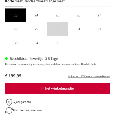
Korte maat
Standaardmaat
Lange maat
23
24
25
26
27
28
29
30
31
32
(Deze optie is momenteel niet beschikbaar.)
33
34
35
Beschikbaar, levertijd: 3-5 Tage
De verkoop en verzending worden afgehandeld door onze partner Storer Handels GmbH.
€ 199,95
Prijzen incl. BTW en excl. verzendkosten
In het winkelmandje
5 jaar garantie
Gratis reparatieservice