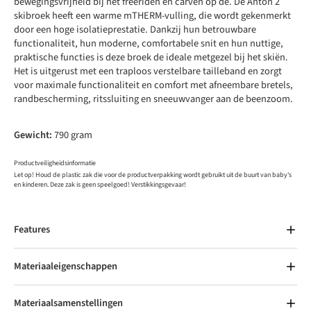
bewegingsvrijheid bij het freeriden en carven op de. De Anton 2
skibroek heeft een warme mTHERM-vulling, die wordt gekenmerkt
door een hoge isolatieprestatie. Dankzij hun betrouwbare
functionaliteit, hun moderne, comfortabele snit en hun nuttige,
praktische functies is deze broek de ideale metgezel bij het skiën.
Het is uitgerust met een traploos verstelbare tailleband en zorgt
voor maximale functionaliteit en comfort met afneembare bretels,
randbescherming, ritssluiting en sneeuwvanger aan de beenzoom.
Gewicht:
790 gram
Productveiligheidsinformatie
Let op! Houd de plastic zak die voor de productverpakking wordt gebruikt uit de buurt van baby's
en kinderen. Deze zak is geen speelgoed! Verstikkingsgevaar!
Features
Materiaaleigenschappen
Materiaalsamenstellingen