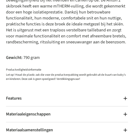
bewegingsvrijheid bij het freeriden en carven op de. De Anton 2
skibroek heeft een warme mTHERM-vulling, die wordt gekenmerkt
door een hoge isolatieprestatie. Dankzij hun betrouwbare
functionaliteit, hun moderne, comfortabele snit en hun nuttige,
praktische functies is deze broek de ideale metgezel bij het skiën.
Het is uitgerust met een traploos verstelbare tailleband en zorgt
voor maximale functionaliteit en comfort met afneembare bretels,
randbescherming, ritssluiting en sneeuwvanger aan de beenzoom.
Gewicht:
790 gram
Productveiligheidsinformatie
Let op! Houd de plastic zak die voor de productverpakking wordt gebruikt uit de buurt van baby's
en kinderen. Deze zak is geen speelgoed! Verstikkingsgevaar!
Features
Materiaaleigenschappen
Materiaalsamenstellingen