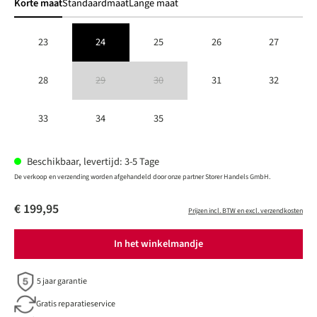
Korte maat
Standaardmaat
Lange maat
23
24
25
26
27
28
29
30
31
32
(Deze optie is momenteel niet beschikbaar.)
(Deze optie is momenteel niet beschikbaar.)
33
34
35
Beschikbaar, levertijd: 3-5 Tage
De verkoop en verzending worden afgehandeld door onze partner Storer Handels GmbH.
€ 199,95
Prijzen incl. BTW en excl. verzendkosten
In het winkelmandje
5 jaar garantie
Gratis reparatieservice