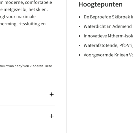
 hun moderne, comfortabele
Hoogtepunten
e metgezel bij het skiën.
orgt voor maximale
De Beproefde Skibroek I
erming, ritssluiting en
Waterdicht En Ademend 
Innovatieve Mtherm-Iso
Waterafstotende, Pfc-Vr
Voorgevormde Knieën Vo
 buurt van baby's en kinderen. Deze