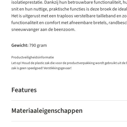
isolatieprestatie. Dankzij hun betrouwbare functionaliteit,
snit en hun nuttige, praktische functies is deze broek de ideal
Het is uitgerust met een traploos verstelbare tailleband en z
functionaliteit en comfort met afneembare bretels, randbesch
sneeuwvanger aan de beenzoom.
Gewicht:
790 gram
Productveiligheidsinformatie
Let op! Houd de plastic zak die voor de productverpakking wordt gebruikt uit de
zak is geen speelgoed! Verstikkingsgevaar!
Features
Materiaaleigenschappen