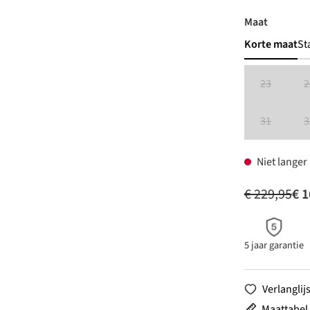
auswähl
Maat
Korte maat
St
23
2
(Deze optie 
31
3
(Deze optie 
Niet langer
€ 229,95
€ 1
5 jaar garantie
Verlanglijs
Maattabel