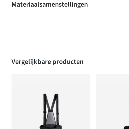
Materiaalsamenstellingen
Produktgalerie überspringen
Vergelijkbare producten