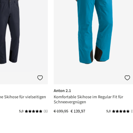
Anton 2.1
he Skihose für vielseitigen
Komfortable Skihose im Regular Fit für
Schneevergnügen
€ 199,95
€ 139,97
5,0
(1)
5,0
(
an 5 sterren
Gemiddelde waardering van 5 van 5 sterren
Gemiddelde