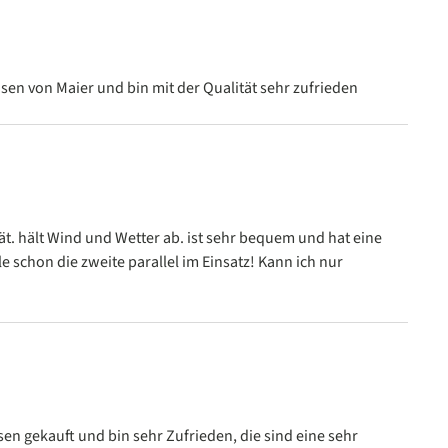
an 5 van de 5 sterren
sen von Maier und bin mit der Qualität sehr zufrieden
an 5 van de 5 sterren
ät. hält Wind und Wetter ab. ist sehr bequem und hat eine
le schon die zweite parallel im Einsatz! Kann ich nur
an 5 van de 5 sterren
en gekauft und bin sehr Zufrieden, die sind eine sehr