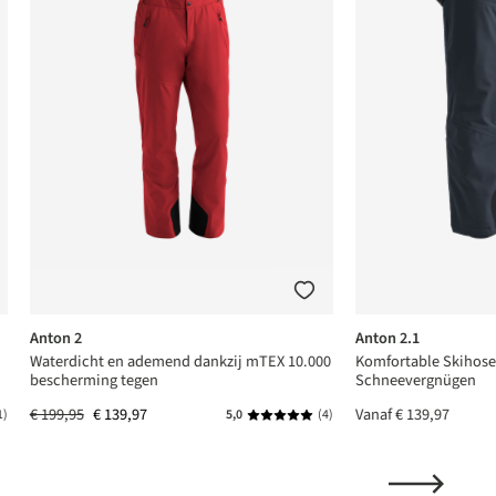
Anton 2
Anton 2.1
Waterdicht en ademend dankzij mTEX 10.000
Komfortable Skihose 
bescherming tegen
Schneevergnügen
€ 199,95
€ 139,97
Vanaf
€ 139,97
1)
5,0
(4)
 waardering van 5 van 5 sterren
Gemiddelde waardering van 5 van