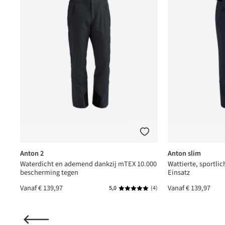
Anton 2
Anton slim
Waterdicht en ademend dankzij mTEX 10.000
Wattierte, sportlic
bescherming tegen
Einsatz
Vanaf
€ 139,97
Vanaf
€ 139,97
(1)
5,0
(4)
de waardering van 5 van 5 sterren
Gemiddelde waardering van 5 v