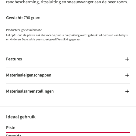
randbescherming, ritssluiting en sneeuwvanger aan de beenzoom.
Gewicht:
790 gram
Productveiligheidsinformatie
Let op! Houd de plastic zak die voor de productverpakking wordt gebruikt uit de buurt van baby's
en kinderen. Deze zak is geen speelgoed! Verstikkingsgevaar!
Features
Materiaaleigenschappen
Materiaalsamenstellingen
Ideaal gebruik
Piste