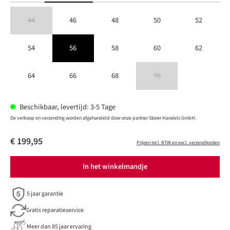
44
46
48
50
52
(Deze optie is momenteel niet beschikbaar.)
54
56
58
60
62
64
66
68
70
(Deze optie is momenteel niet besc
Beschikbaar, levertijd: 3-5 Tage
De verkoop en verzending worden afgehandeld door onze partner Storer Handels GmbH.
€ 199,95
Prijzen incl. BTW en excl. verzendkosten
In het winkelmandje
5 jaar garantie
Gratis reparatieservice
Meer dan 85 jaar ervaring