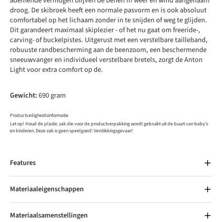
ademende vermogen blijven de benen in weer en wind aangenaam
droog. De skibroek heeft een normale pasvorm en is ook absoluut
comfortabel op het lichaam zonder in te snijden of weg te glijden.
Dit garandeert maximaal skiplezier - of het nu gaat om freeride-,
carving- of buckelpistes. Uitgerust met een verstelbare tailleband,
robuuste randbescherming aan de beenzoom, een beschermende
sneeuwvanger en individueel verstelbare bretels, zorgt de Anton
Light voor extra comfort op de.
Gewicht:
690 gram
Productveiligheidsinformatie
Let op! Houd de plastic zak die voor de productverpakking wordt gebruikt uit de buurt van baby's
en kinderen. Deze zak is geen speelgoed! Verstikkingsgevaar!
Features
Materiaaleigenschappen
Materiaalsamenstellingen