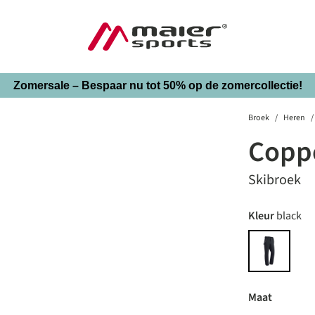
Zomersale – Bespaar nu tot 50% op de zomercollectie!
Broek
/
Heren
/
Coppe
Skibroek
auswäh
Kleur
black
black
auswähl
Maat