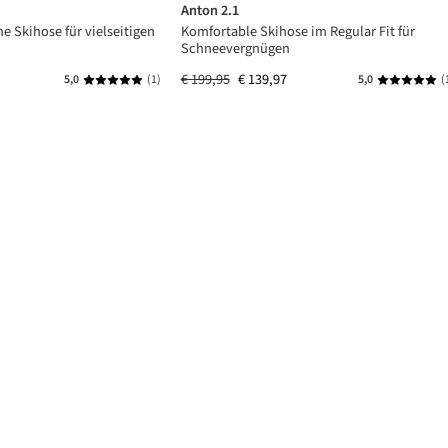
Anton 2.1
he Skihose für vielseitigen
Komfortable Skihose im Regular Fit für
Schneevergnügen
€ 199,95
€ 139,97
5,0
(1)
5,0
(
an 5 sterren
Gemiddelde waardering van 5 van 5 sterren
Gemiddelde