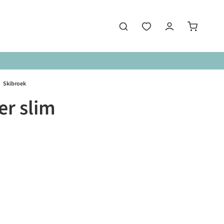
Skibroek
r slim
len
en