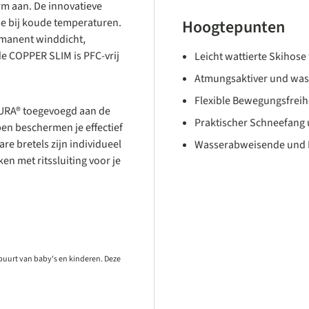
orm aan. De innovatieve
e bij koude temperaturen.
Hoogtepunten
rmanent winddicht,
e COPPER SLIM is PFC-vrij
Leicht wattierte Skihose 
Atmungsaktiver und was
Flexible Bewegungsfreih
URA® toegevoegd aan de
Praktischer Schneefang 
en beschermen je effectief
e bretels zijn individueel
Wasserabweisende und P
n met ritssluiting voor je
 buurt van baby's en kinderen. Deze