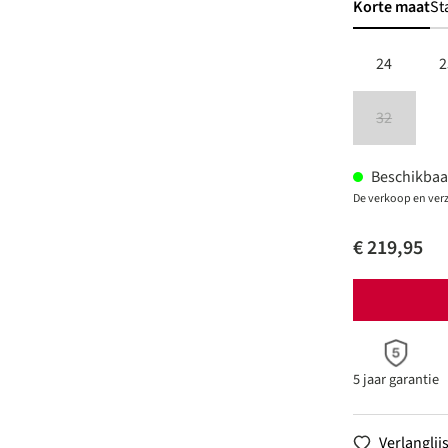
Korte maat
St
24
2
32
(Deze optie 
Beschikbaar,
De verkoop en ver
€ 219,95
5 jaar garantie
Verlanglijs