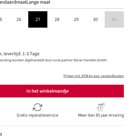
andaardmaat
Lange maat
5
26
27
28
29
30
31
(Deze optie is
is momenteel niet beschikbaar.)
 levertijd: 1-3 Tage
zending worden afgehandeld door onze partner Storer Handels GmbH.
Prijzen incl. BTW en excl. verzendkosten
In het winkelmandje
Gratis reparatieservice
Meer dan 85 jaar ervaring
t