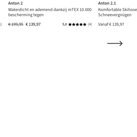
Anton 2
Anton 2.1
Waterdicht en ademend dankzij mTEX 10.000
Komfortable Skihose 
bescherming tegen
Schneevergnügen
€ 199,95
€ 139,97
Vanaf
€ 139,97
1)
5,0
(4)
 waardering van 5 van 5 sterren
Gemiddelde waardering van 5 van