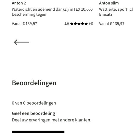
Anton 2
Anton slim
Waterdicht en ademend dankzij mTEX 10.000
Wattierte, sportlic
bescherming tegen
Einsatz
Vanaf
€ 139,97
Vanaf
€ 139,97
(1)
5,0
(4)
de waardering van 5 van 5 sterren
Gemiddelde waardering van 5 v
Beoordelingen
0 van 0 beoordelingen
Geef een beoordeling
Deel uw ervaringen met andere klanten.