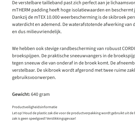
De verstelbare tailleband past zich perfect aan je lichaamsv
mTHERM padding heeft hoge isolatiewaarden en beschermt j
Dankzij de mTEX 10.000 weerbescherming is de skibroek pe
waterdicht en ademend. De waterafstotende afwerking van d
en dus milieuvriendelijk.
We hebben ook stevige randbescherming van robuust CORD
broekspijpen. De praktische sneeuwvangers in de broekspijp
tegen sneeuw die van onderaf in de broek komt. De afneembar
verstelbaar. De skibroek wordt afgerond met twee ruime zakke
gebruiksvoorwerpen.
Gewicht:
640 gram
Productveiligheidsinformatie
Let op! Houd de plastic zak die voor de productverpakking wordt gebruikt uit de
zak is geen speelgoed! Verstikkingsgevaar!