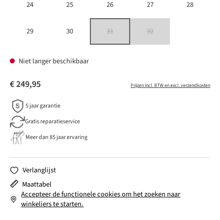
24
25
26
27
28
29
30
31
32
(Deze optie is momenteel niet beschikbaar.)
(Deze optie is momenteel niet besc
Niet langer beschikbaar
€ 249,95
Prijzen incl. BTW en excl. verzendkosten
5 jaar garantie
Gratis reparatieservice
Meer dan 85 jaar ervaring
Verlanglijst
Maattabel
Accepteer de functionele cookies om het zoeken naar
winkeliers te starten.