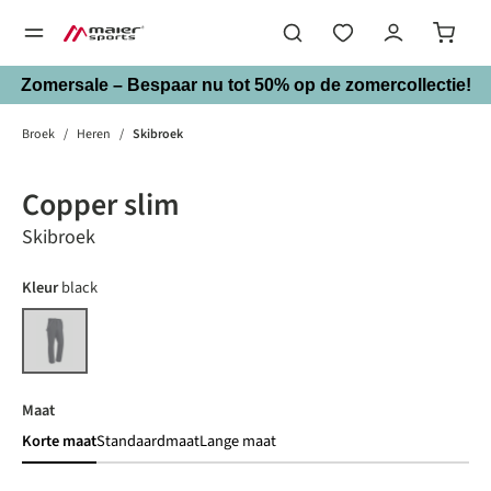
hoofdinhoud
Zomersale – Bespaar nu tot 50% op de zomercollectie!
Broek
/
Heren
/
Skibroek
Bildergalerie überspringen
Copper slim
Skibroek
auswählen
Kleur
black
black
(Deze optie is momenteel niet beschikbaar.)
auswählen
Maat
Korte maat
Standaardmaat
Lange maat