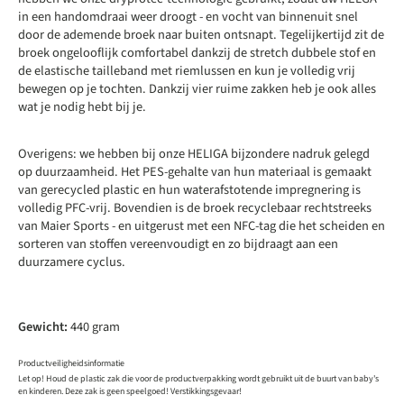
in een handomdraai weer droogt - en vocht van binnenuit snel
door de ademende broek naar buiten ontsnapt. Tegelijkertijd zit de
broek ongelooflijk comfortabel dankzij de stretch dubbele stof en
de elastische tailleband met riemlussen en kun je volledig vrij
bewegen op je tochten. Dankzij vier ruime zakken heb je ook alles
wat je nodig hebt bij je.
Overigens: we hebben bij onze HELIGA bijzondere nadruk gelegd
op duurzaamheid. Het PES-gehalte van hun materiaal is gemaakt
van gerecycled plastic en hun waterafstotende impregnering is
volledig PFC-vrij. Bovendien is de broek recyclebaar rechtstreeks
van Maier Sports - en uitgerust met een NFC-tag die het scheiden en
sorteren van stoffen vereenvoudigt en zo bijdraagt aan een
duurzamere cyclus.
Gewicht:
440 gram
Productveiligheidsinformatie
Let op! Houd de plastic zak die voor de productverpakking wordt gebruikt uit de buurt van baby's
en kinderen. Deze zak is geen speelgoed! Verstikkingsgevaar!