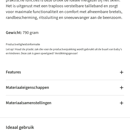
praktische functies is deze broek de ideale metgezel bij het skiën.
Het is uitgerust met een traploos verstelbare tailleband en zorgt
voor maximale functionaliteit en comfort met afneembare bretels,
randbescherming, ritssluiting en sneeuwvanger aan de beenzoom.
Gewicht:
790 gram
Productveiligheidsinformatie
Let op! Houd de plastic zak die voor de productverpakking wordt gebruikt uit de buurt van baby's
en kinderen. Deze zak is geen speelgoed! Verstikkingsgevaar!
Features
Materiaaleigenschappen
Materiaalsamenstellingen
Ideaal gebruik