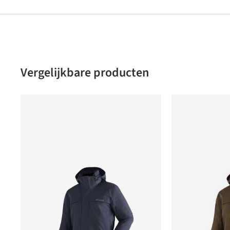
Produktgalerie überspringen
Vergelijkbare producten