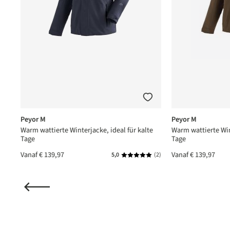
Peyor M
Peyor M
Warm wattierte Winterjacke, ideal für kalte
Warm wattierte Win
Tage
Tage
Vanaf
€ 139,97
Vanaf
€ 139,97
5,0
(2)
Gemiddelde waardering van 5 v