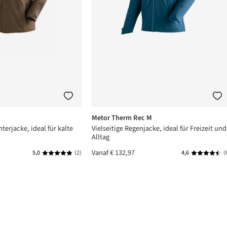
Metor Therm Rec M
terjacke, ideal für kalte
Vielseitige Regenjacke, ideal für Freizeit und
Alltag
Vanaf
€ 132,97
5,0
(2)
4,6
(
an 5 sterren
Gemiddelde waardering van 5 van 5 sterren
Gemiddelde