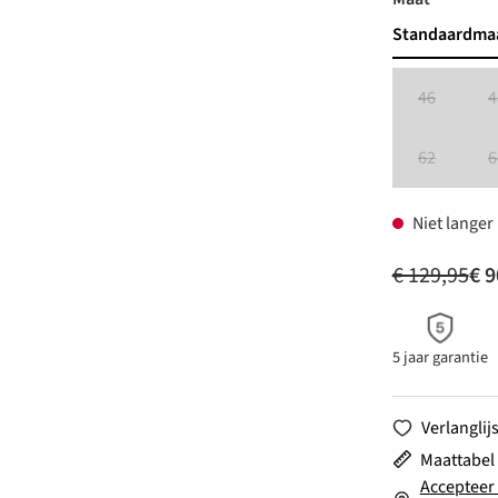
Standaardma
46
4
(Deze optie 
62
6
(Deze optie 
Niet langer
€ 129,95
€ 9
5 jaar garantie
Verlanglijs
Maattabel
Accepteer 