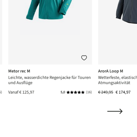
Metor rec M
ArorA Loop M
Leichte, wasserdichte Regenjacke für Touren
Wetterfeste, elastisc
und Ausflüge
Atmungsaktivität
Vanaf
€ 125,97
€ 249,95
€ 174,97
6)
5,0
(16)
 waardering van 4.6 van 5 sterren
Gemiddelde waardering van 5 van 