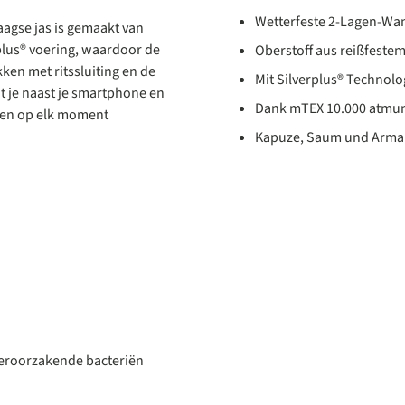
Wetterfeste 2-Lagen-Wan
aagse jas is gemaakt van
rplus® voering, waardoor de
Oberstoff aus reißfeste
ken met ritssluiting en de
Mit Silverplus® Technolog
t je naast je smartphone en
Dank mTEX 10.000 atmun
jen op elk moment
Kapuze, Saum und Arma
eroorzakende bacteriën