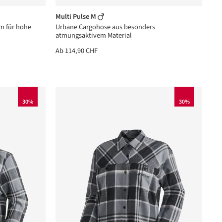
Multi Pulse M
m für hohe
Urbane Cargohose aus besonders
atmungsaktivem Material
Ab
114,90 CHF
30%
30%