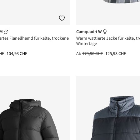
 M
Camquadri W
rtes Flanellhemd für kalte, trockene
Warm wattierte Jacke für kalte, t
Wintertage
HF
104,93 CHF
Ab
179,90 CHF
125,93 CHF