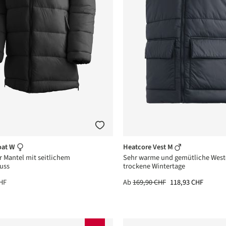
oat W
Heatcore Vest M
 Mantel mit seitlichem
Sehr warme und gemütliche Weste 
uss
trockene Wintertage
HF
Ab
169,90 CHF
118,93 CHF