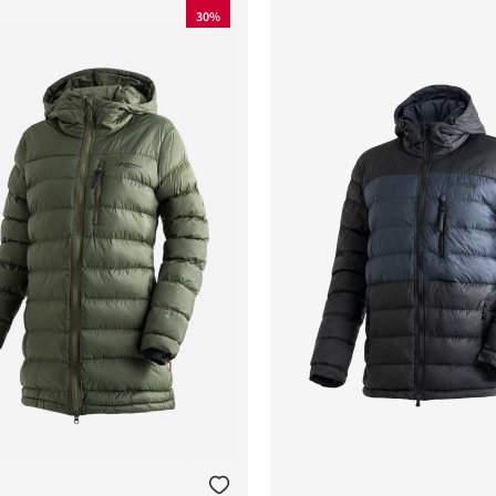
30%
nen
nen
nen
nen
nen