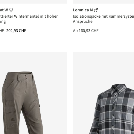
oat W
Lomnica M
attierter Wintermantel mit hoher
Isolationsjacke mit Kammersyste
ung
Ansprüche
HF
202,93 CHF
Ab
160,93 CHF