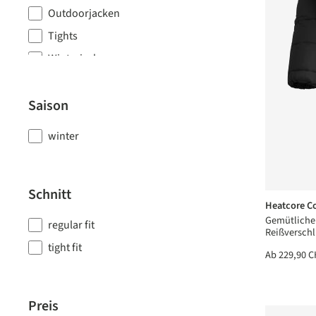
Outdoorjacken
Tights
Winterjacken
Saison
winter
Schnitt
Heatcore C
Gemütlicher
regular fit
Reißverschl
tight fit
Ab
229,90 C
Preis