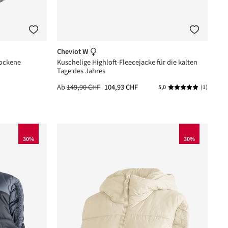
Cheviot W
rockene
Kuschelige Highloft-Fleecejacke für die kalten
Tage des Jahres
Ab
149,90 CHF
104,93 CHF
5,0
(1)
Durchschnittlich
30%
30%