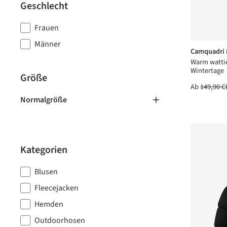
Geschlecht
Frauen
Männer
Camquadri
Warm wattie
Wintertage
Größe
Ab
149,90 C
Normalgröße
Kategorien
Blusen
Fleecejacken
Hemden
Outdoorhosen