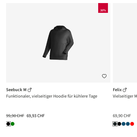
30%
Seebuck M
Felix
Funktionaler, vielseitiger Hoodie für kühlere Tage
Vielseitiger 
99,90 CHF
69,93 CHF
69,90 CHF