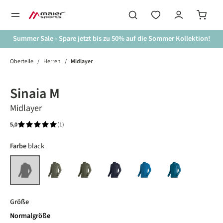
alt springen
Summer Sale - Spare jetzt bis zu 50% auf die Sommer Kollektion!
Oberteile
/
Herren
/
Midlayer
Bildergalerie überspringen
Sinaia M
Midlayer
5,0
(1)
Durchschnittliche Bewertung von 5 von 5 Sternen
auswählen
Farbe
black
sedona sage
green goose
night sky
imperial blue
peruvian blue
black
(Diese Option ist zurzeit nicht verfügbar.)
auswählen
Größe
Normalgröße