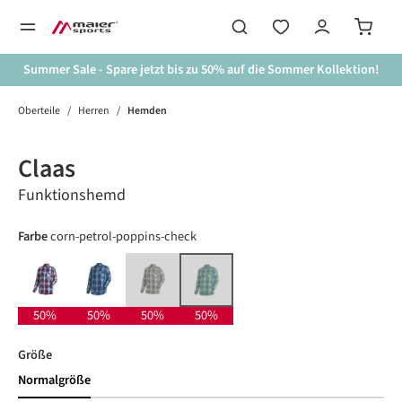
alt springen
Summer Sale - Spare jetzt bis zu 50% auf die Sommer Kollektion!
Oberteile
/
Herren
/
Hemden
Bildergalerie überspringen
Neue Farbe
50%
Claas
Funktionshemd
auswählen
Farbe
corn-petrol-poppins-check
salsa-blue aster-check
blue-graphite-check
blue-green-graphite-check
corn-petrol-poppins-check
(Diese Option ist zurzeit nicht verfügbar.)
(Diese Option ist zurzeit nicht verfügbar.)
50%
50%
50%
50%
auswählen
Größe
Normalgröße