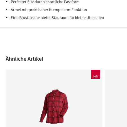
Perfekter Sitz durch sportliche Passform
Ärmel mit praktischer Krempelarm-Funktion
Eine Brusttasche bietet Stauraum für kleine Utensilien
Produktgalerie überspringen
Ähnliche Artikel
30%