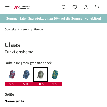
alt springen
Summer Sale - Spare jetzt bis zu 50% auf die Sommer Kollektion!
Oberteile
/
Herren
/
Hemden
Bildergalerie überspringen
Neue Farbe
50%
Claas
Funktionshemd
auswählen
Farbe
blue-green-graphite-check
salsa-blue aster-check
blue-graphite-check
corn-petrol-poppins-check
blue-green-graphite-check
50%
50%
50%
50%
auswählen
Größe
Normalgröße