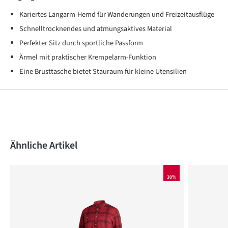
Kariertes Langarm-Hemd für Wanderungen und Freizeitausflüge
Schnelltrocknendes und atmungsaktives Material
Perfekter Sitz durch sportliche Passform
Ärmel mit praktischer Krempelarm-Funktion
Eine Brusttasche bietet Stauraum für kleine Utensilien
Produktgalerie überspringen
Ähnliche Artikel
30%