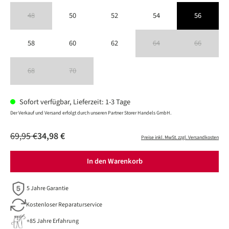
48
50
52
54
56
(Diese Option ist zurzeit nicht verfügbar.)
58
60
62
64
66
(Diese Option ist zurzeit nicht verfüg
(Diese Option is
68
70
(Diese Option ist zurzeit nicht verfügbar.)
(Diese Option ist zurzeit nicht verfügbar.)
Sofort verfügbar, Lieferzeit: 1-3 Tage
Der Verkauf und Versand erfolgt durch unseren Partner Storer Handels GmbH.
69,95 €
34,98 €
Preise inkl. MwSt. zzgl. Versandkosten
In den Warenkorb
5 Jahre Garantie
Kostenloser Reparaturservice
+85 Jahre Erfahrung