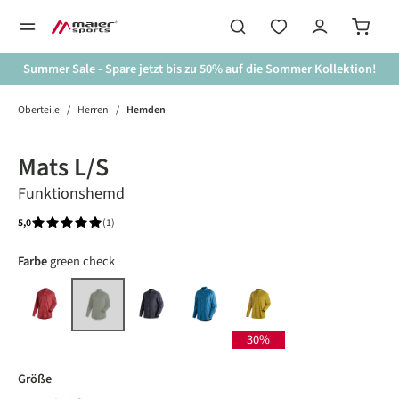
alt springen
Summer Sale - Spare jetzt bis zu 50% auf die Sommer Kollektion!
Oberteile
/
Herren
/
Hemden
Bildergalerie überspringen
Mats L/S
Funktionshemd
5,0
(1)
Durchschnittliche Bewertung von 5 von 5 Sternen
auswählen
Farbe
green check
red check
grey check
blue check
yellow check
green check
(Diese Option ist zurzeit nicht verfügbar.)
30%
auswählen
Größe