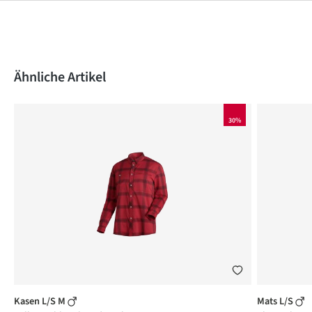
Produktgalerie überspringen
Ähnliche Artikel
30%
Kasen L/S M
Mats L/S