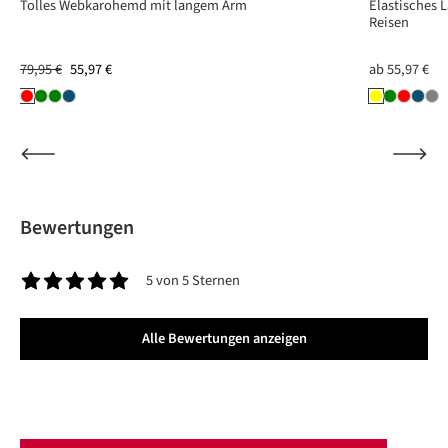
Tolles Webkarohemd mit langem Arm
Elastisches
Reisen
79,95 €
55,97 €
ab
55,97 €
Bewertungen
5 von 5 Sternen
Durchschnittliche Bewertung von 5 von 5 Sternen
Alle Bewertungen anzeigen