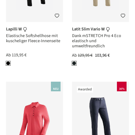
Lapilli W
Latit Slim Vario W
Elastische Softshellhose mit
Dank mSTRETCH Pro 4 Eco
kuscheliger Fleece-Innenseite
elastisch und
umweltfreundlich
Ab
119,95 €
Ab
129,95 €
103,96 €
NEU
Awarded
30%