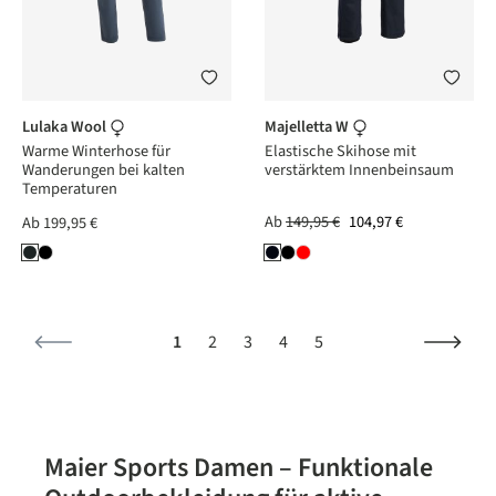
Lulaka Wool
Majelletta W
Warme Winterhose für
Elastische Skihose mit
Wanderungen bei kalten
verstärktem Innenbeinsaum
Temperaturen
Ab
149,95 €
104,97 €
Ab
199,95 €
Seite
Seite
Seite
Seite
Seite
1
2
3
4
5
Maier Sports Damen – Funktionale