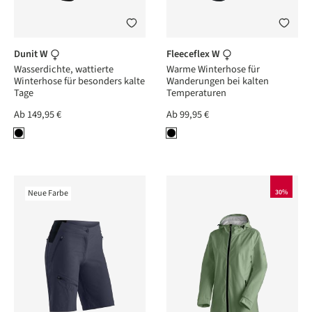
Dunit W
Fleeceflex W
Wasserdichte, wattierte
Warme Winterhose für
Winterhose für besonders kalte
Wanderungen bei kalten
Tage
Temperaturen
Ab
149,95 €
Ab
99,95 €
Neue Farbe
30%