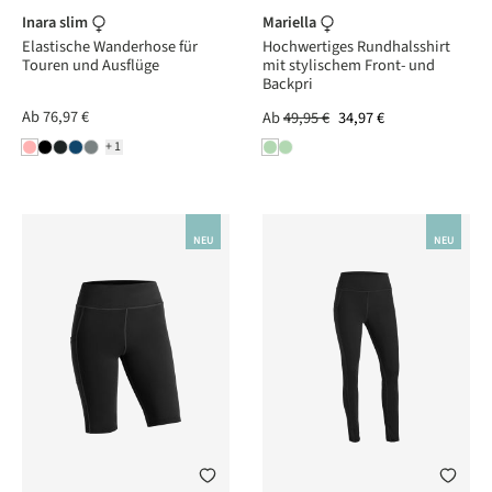
Inara slim
Mariella
Elastische Wanderhose für
Hochwertiges Rundhalsshirt
Touren und Ausflüge
mit stylischem Front- und
Backpri
Ab
76,97 €
Ab
49,95 €
34,97 €
+1
NEU
NEU