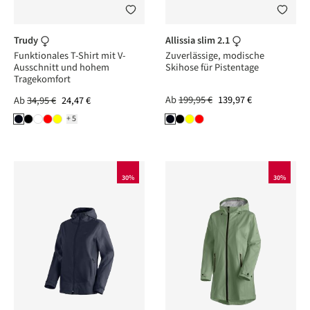
Trudy
Allissia slim 2.1
Funktionales T-Shirt mit V-
Zuverlässige, modische
Ausschnitt und hohem
Skihose für Pistentage
Tragekomfort
Ab
199,95 €
139,97 €
Ab
34,95 €
24,47 €
+5
30%
30%