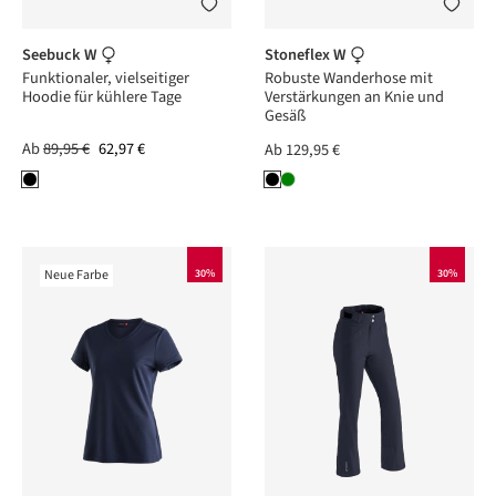
Seebuck W
Stoneflex W
Funktionaler, vielseitiger
Robuste Wanderhose mit
Hoodie für kühlere Tage
Verstärkungen an Knie und
Gesäß
Ab
89,95 €
62,97 €
Ab
129,95 €
Neue Farbe
30%
30%