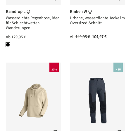
Raindrop L
Rinken W
Wasserdichte Regenhose, ideal
Urbane, wasserdichte Jacke im
für Schlechtwetter-
Oversized-Schnitt
Wanderungen
Ab
149,95 €
104,97 €
Ab
129,95 €
30%
NEU