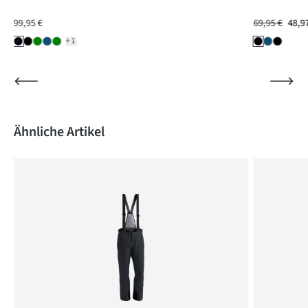
99,95 €
69,95 €
48,9
+1
Produktgalerie überspringen
Ähnliche Artikel