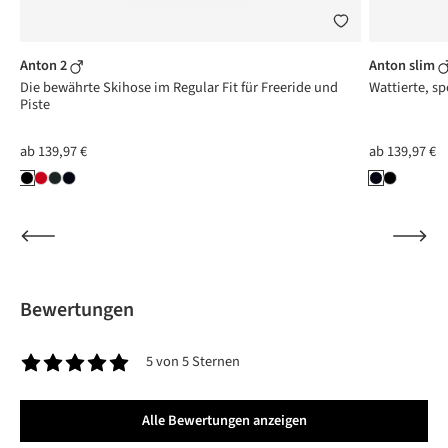
Anton 2
Anton slim
Die bewährte Skihose im Regular Fit für Freeride und
Wattierte, sp
Piste
ab
139,97 €
ab
139,97 €
Bewertungen
5 von 5 Sternen
Durchschnittliche Bewertung von 5 von 5 Sternen
Alle Bewertungen anzeigen