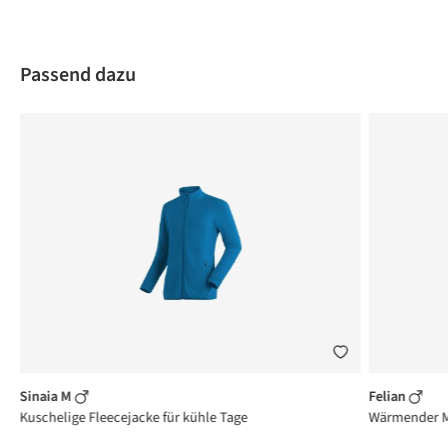
Produktgalerie überspringen
Passend dazu
Sinaia M
Felian
rt
Kuschelige Fleecejacke für kühle Tage
Wärmender Mi