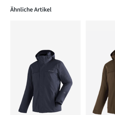
Produktgalerie überspringen
Ähnliche Artikel