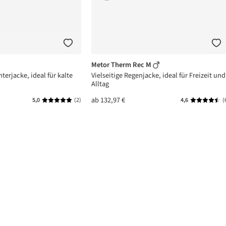
Metor Therm Rec M
terjacke, ideal für kalte
Vielseitige Regenjacke, ideal für Freizeit und
Alltag
ab
132,97 €
5,0
(2)
4,6
(
n 5 von 5 Sternen
Durchschnittliche Bewertung von 5 von 5 Sternen
Durchschni