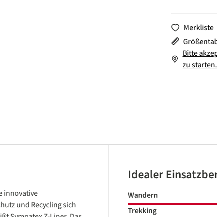
Merkliste
Größentab
Bitte akze
zu starten.
Idealer Einsatzbe
 innovative
Wandern
chutz und Recycling sich
Trekking
ißt Sympatex Z-Liner. Das