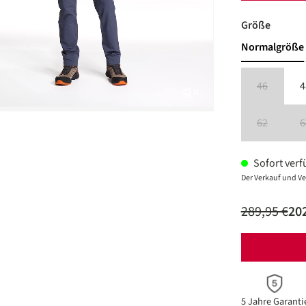
auswäh
Größe
Normalgröße
46
4
(Diese Option
62
6
(Diese Option
Sofort verfü
Der Verkauf und Ve
289,95 €
202
5 Jahre Garanti