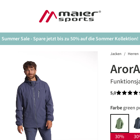
Summer Sale - Spare jetzt bis zu 50% auf die Sommer Kollektion!
Jacken
/
Herren
ArorA
Funktionsj
5,0
Durchschnit
auswäh
Farbe
green 
green po
30%
30