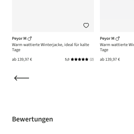
Peyor M
Peyor M
Warm wattierte Winterjacke, ideal für kalte
Warm wattierte Win
Tage
Tage
ab
139,97 €
ab
139,97 €
5,0
(2)
Durchschnittliche Bewertung vo
Bewertungen