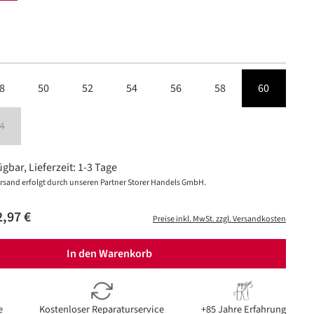
len
8
50
52
54
56
58
60
 ist zurzeit nicht verfügbar.)
4
 ist zurzeit nicht verfügbar.)
(Diese Option ist zurzeit nicht verfügbar.)
gbar, Lieferzeit: 1-3 Tage
rsand erfolgt durch unseren Partner Storer Handels GmbH.
,97 €
Preise inkl. MwSt. zzgl. Versandkosten
In den Warenkorb
e
Kostenloser Reparaturservice
+85 Jahre Erfahrung