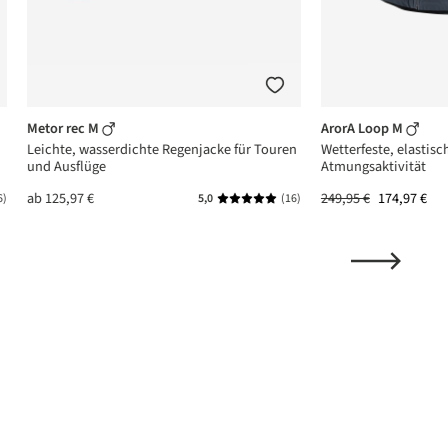
Metor rec M
ArorA Loop M
Leichte, wasserdichte Regenjacke für Touren
Wetterfeste, elastisc
und Ausflüge
Atmungsaktivität
ab
125,97 €
249,95 €
174,97 €
6)
5,0
(16)
ttliche Bewertung von 4.6 von 5 Sternen
Durchschnittliche Bewertung von 