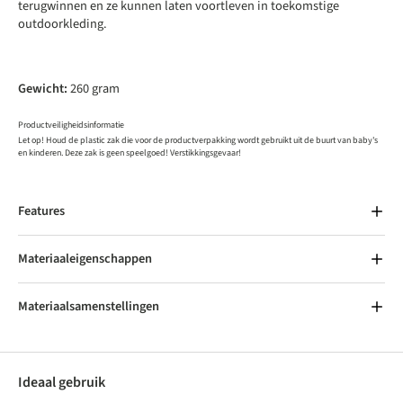
terugwinnen en ze kunnen laten voortleven in toekomstige
outdoorkleding.
Gewicht:
260 gram
Productveiligheidsinformatie
Let op! Houd de plastic zak die voor de productverpakking wordt gebruikt uit de buurt van baby's
en kinderen. Deze zak is geen speelgoed! Verstikkingsgevaar!
Features
Materiaaleigenschappen
Materiaalsamenstellingen
Ideaal gebruik