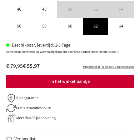
46
48
50
52
54
(Deze optie is momenteel niet beschikbaar.)
(Deze optie is momenteel niet besc
(Deze optie is 
56
58
60
62
64
Beschikbaar, levertijd: 1-3 Tage
De verkoop en verzending worden afgehandeld door onze partner Storer Handels GmbH.
€ 79,95
€ 55,97
Prijzen incl. BTW en excl. verzendkosten
In het winkelmandje
5 jaar garantie
Gratis reparatieservice
Meer dan 85 jaar ervaring
Verlanglijst