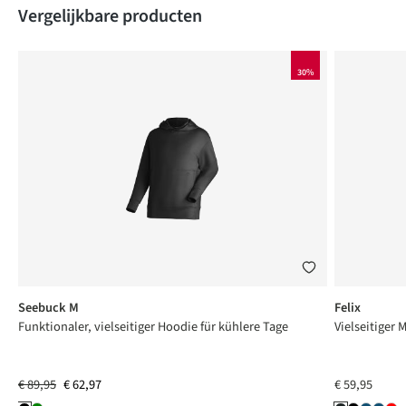
Produktgalerie überspringen
Vergelijkbare producten
30%
Seebuck M
Felix
Funktionaler, vielseitiger Hoodie für kühlere Tage
Vielseitiger 
€ 89,95
€ 62,97
€ 59,95