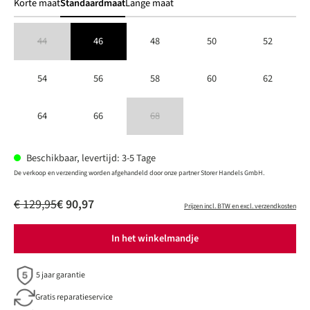
Korte maat
Standaardmaat
Lange maat
44
46
48
50
52
(Deze optie is momenteel niet beschikbaar.)
54
56
58
60
62
64
66
68
(Deze optie is momenteel niet beschikbaar.)
Beschikbaar, levertijd: 3-5 Tage
De verkoop en verzending worden afgehandeld door onze partner Storer Handels GmbH.
€ 129,95
€ 90,97
Prijzen incl. BTW en excl. verzendkosten
In het winkelmandje
5 jaar garantie
Gratis reparatieservice