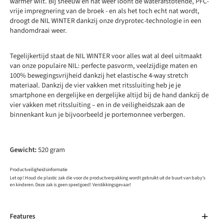
warmer wilt. Bij sneeuw en nat weer loont de waterafstotende, PFC-
vrije impregnering van de broek - en als het toch echt nat wordt,
droogt de NIL WINTER dankzij onze dryprotec-technologie in een
handomdraai weer.
Tegelijkertijd staat de NIL WINTER voor alles wat al deel uitmaakt
van onze populaire NIL: perfecte pasvorm, veelzijdige maten en
100% bewegingsvrijheid dankzij het elastische 4-way stretch
materiaal. Dankzij de vier vakken met ritssluiting heb je je
smartphone en dergelijke en dergelijke altijd bij de hand dankzij de
vier vakken met ritssluiting – en in de veiligheidszak aan de
binnenkant kun je bijvoorbeeld je portemonnee verbergen.
Gewicht:
520 gram
Productveiligheidsinformatie
Let op! Houd de plastic zak die voor de productverpakking wordt gebruikt uit de buurt van baby's
en kinderen. Deze zak is geen speelgoed! Verstikkingsgevaar!
Features