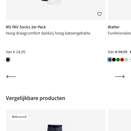
MS FAV Socks 2er Pack
Walter
Hoog draagcomfort dankzij hoog katoengehalte
Funktionales 
Van
€ 14,95
Van
€ 34,95
Produktgalerie überspringen
Vergelijkbare producten
Bekroond