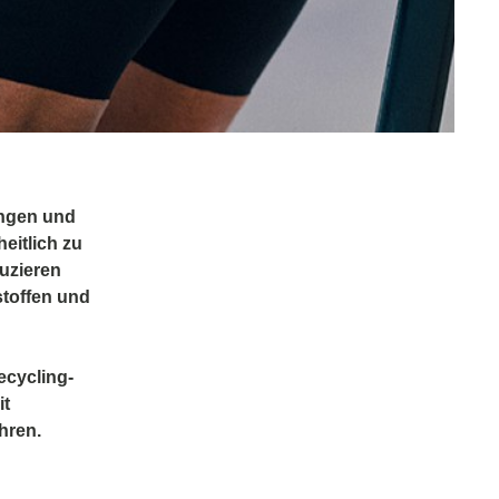
ungen und
eitlich zu
duzieren
stoffen und
ecycling-
it
hren.