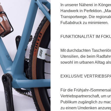
In unserer Näherei in Könge
Handwerk in Perfektion. „Mad
Transportwege. Die regional
Fußabdruck zu minimieren.
FUNKTIONALITÄT IM FOK
Mit durchdachten Taschenlösu
Utensilien, die beim Radfahre
sowohl im urbanen Alltag al
EXKLUSIVE VERTRIEBS
Für die Frühjahr-/Sommersai
Vertriebspartnerschaft, um u
Publikum zugänglich zu mach
zu einem Umdenken anzure