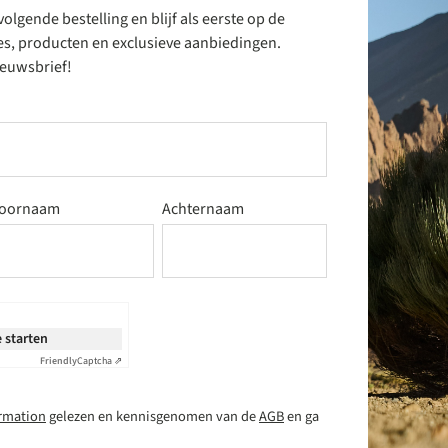
olgende bestelling en blijf als eerste op de
es, producten en exclusieve aanbiedingen.
nieuwsbrief!
oornaam
Achternaam
 starten
Friendly
Captcha ⇗
ormation
gelezen en kennisgenomen van de
AGB
en ga