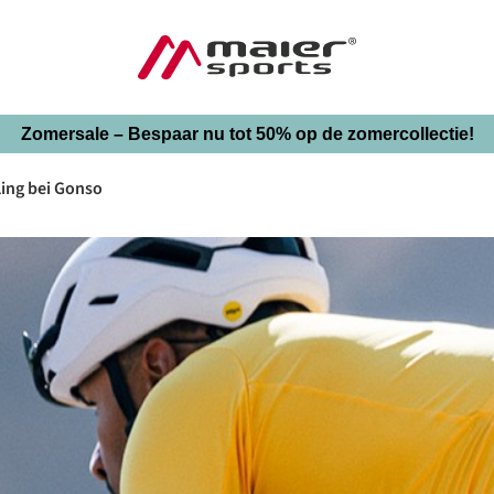
Zomersale – Bespaar nu tot 50% op de zomercollectie!
ling bei Gonso