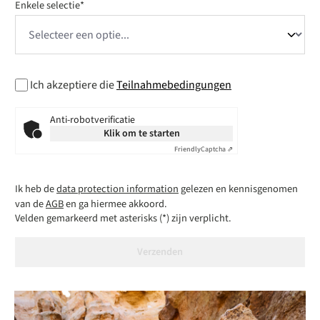
Enkele selectie*
Ich akzeptiere die
Teilnahmebedingungen
Anti-robotverificatie
Klik om te starten
Friendly
Captcha ⇗
Ik heb de
data protection information
gelezen en kennisgenomen
van de
AGB
en ga hiermee akkoord.
Velden gemarkeerd met asterisks (*) zijn verplicht.
Verzenden