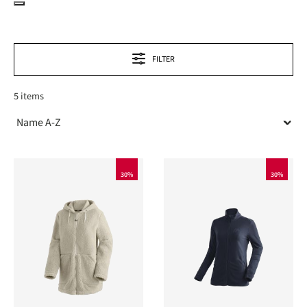
FILTER
5 items
30%
30%