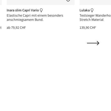
Inara slim Capri Vario
Lulaka
Elastische Capri mit einem besonders
Testsieger Wanderho
anschmiegsamem Bund.
Stretch Material
ab
79,92 CHF
139,90 CHF
4)
ttliche Bewertung von 4.6 von 5 Sternen