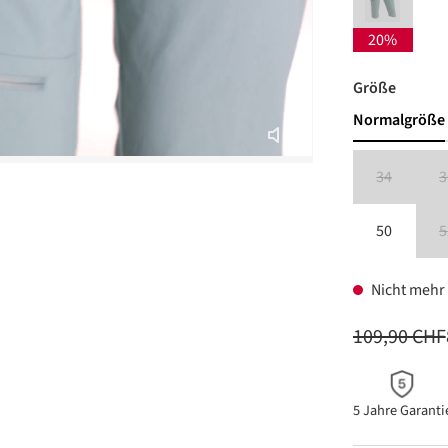
province 
(Diese Option 
20%
auswäh
Größe
Normalgröße
34
3
(Diese Option
50
5
Nicht mehr 
109,90 CHF
5 Jahre Garanti