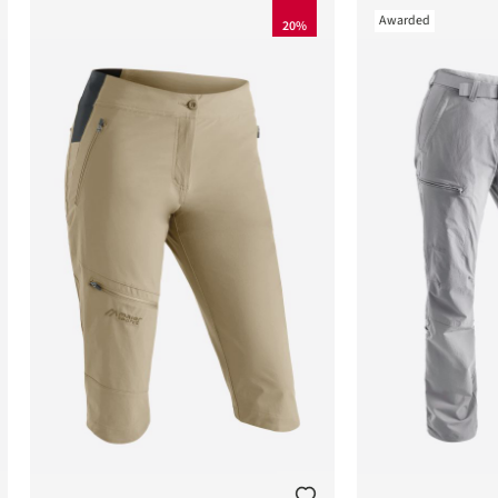
Awarded
20%