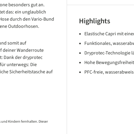
zone besonders gut an.
t das: ein unglaublich
e Hose durch den Vario-Bund
Highlights
ittene Outdoorhosen.
Elastische Capri mit e
und somit auf
Funktionales, wasserab
f deiner Wanderroute
Dryprotec-Technologie l
t: Dank der dryprotec
Hohe Bewegungsfreihei
 für unterwegs: Die
iche Sicherheitstasche auf
PFC-freie, wasserabwei
 und Kindern fernhalten. Dieser