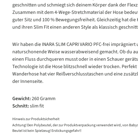
geschnitten und schmiegt sich deinem Körper dank der Flex
Zusammen mit dem 4-Wege-Stretchmaterial der Hose bedeute
guter Sitz und 100 % Bewegungsfreiheit. Gleichzeitig hat di
und ihren Slim Fit einen anderen Style als klassisch geschn
Wir haben die INARA SLIM CAPRI VARIO PFC-frei imprägniert 
naturschonende Weise wasserabweisend gemacht. Ob du au
einen Fluss durchqueren musst oder in einen Schauer geräts
Technologie ist die Hose blitzschnell wieder trocken. Perfekt
Wanderhose hat vier Reißverschlusstaschen und eine zusätzl
der Innenseite.
Gewicht:
260 Gramm
Schnitt:
slim fit
Hinweis zur Produktsicherheit
Achtung! Den Polybeutel, der zur Produktverpackung verwendet wird, von Babys
Beutel ist kein Spielzeug! Erstickungsgefahr!!