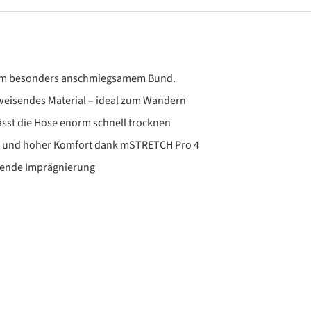
inem besonders anschmiegsamem Bund.
weisendes Material – ideal zum Wandern
ässt die Hose enorm schnell trocknen
t und hoher Komfort dank mSTRETCH Pro 4
sende Imprägnierung