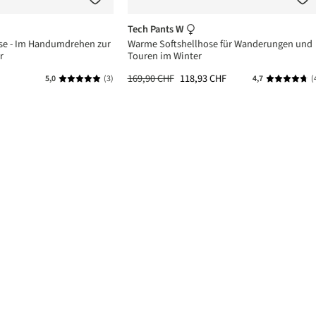
Tech Pants W
se - Im Handumdrehen zur
Warme Softshellhose für Wanderungen und
r
Touren im Winter
169,90 CHF
118,93 CHF
5,0
(3)
4,7
(
n 5 von 5 Sternen
Durchschnittliche Bewertung von 5 von 5 Sternen
Durchschni