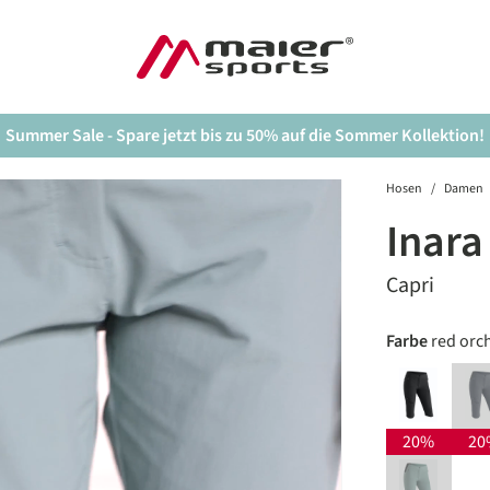
Summer Sale - Spare jetzt bis zu 50% auf die Sommer Kollektion!
Hosen
/
Damen
Inara
Capri
auswäh
Farbe
red orc
black
(
20%
20