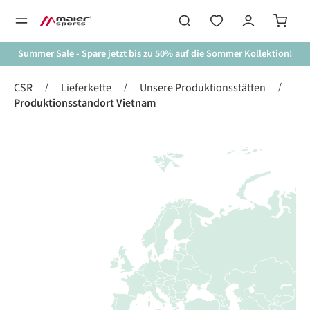
alt springen
Summer Sale - Spare jetzt bis zu 50% auf die Sommer Kollektion!
/
/
/
CSR
Lieferkette
Unsere Produktionsstätten
Produktionsstandort Vietnam