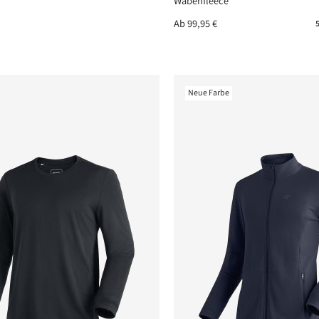
Wabenfleece
Ab
99,95 €
5
Neue Farbe
nen
nen
nen
nen
nen