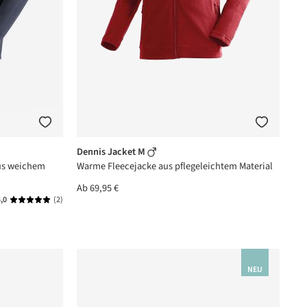
Dennis Jacket M
aus weichem
Warme Fleecejacke aus pflegeleichtem Material
Ab
69,95 €
,0
(2)
Durchschnittliche Bewertung von 5 von 5 Sternen
NEU