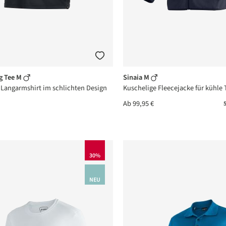
g Tee M
Sinaia M
 Langarmshirt im schlichten Design
Kuschelige Fleecejacke für kühle 
Ab
99,95 €
5
30%
NEU