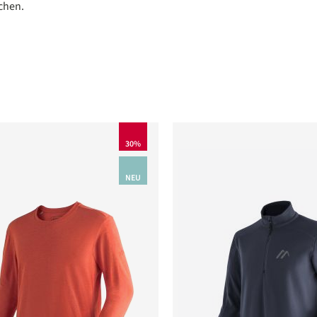
chen.
30%
NEU