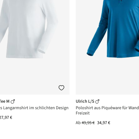
 Tee M
Ulrich L/S
s Langarmshirt im schlichten Design
Poloshirt aus Piquéware für Wan
Freizeit
27,97 €
Ab
49,95 €
34,97 €