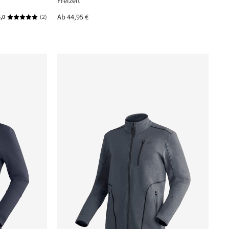
Freizeit
Ab
44,95 €
,0
(2)
Durchschnittliche Bewertung von 5 von 5 Sternen