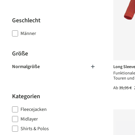
Geschlecht
Männer
Größe
Normalgröße
Long Sleev
Funktionale
Touren und 
Ab
39,95 €
Kategorien
Fleecejacken
Midlayer
Shirts & Polos