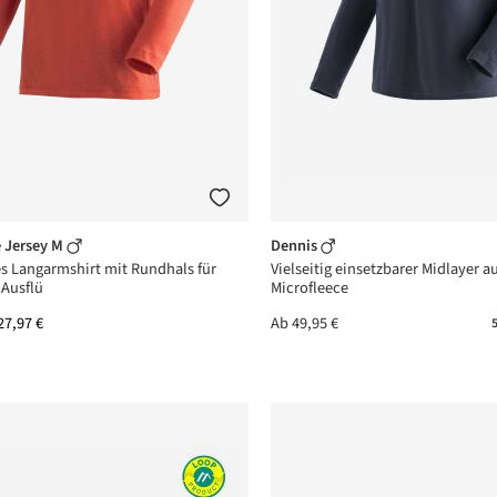
e Jersey M
Dennis
s Langarmshirt mit Rundhals für
Vielseitig einsetzbarer Midlayer 
Ausflü
Microfleece
27,97 €
Ab
49,95 €
5