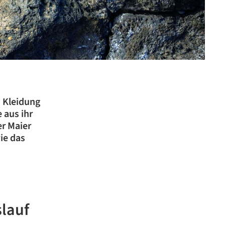
 Kleidung
 aus ihr
er Maier
ie das
slauf