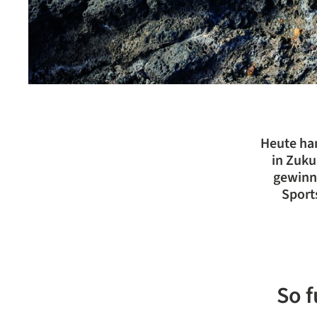
Heute ha
in Zuku
gewinne
Sport
So f