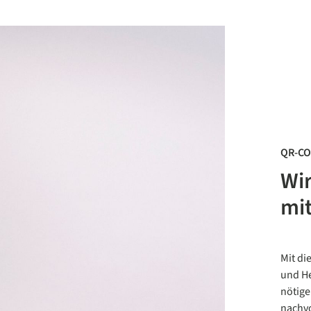
QR-C
Wir
mi
Mit di
und He
nötige
nachvo