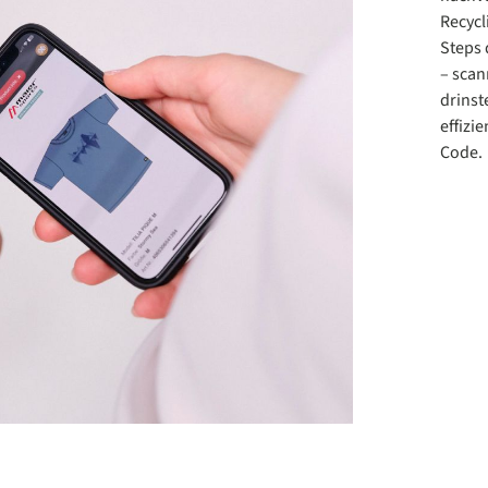
Recycl
Steps 
– scan
drinst
effizi
Code.