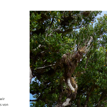
wir
es von