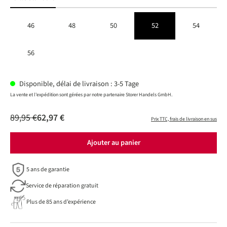
46
48
50
52
54
56
Disponible, délai de livraison : 3-5 Tage
La vente et l'expédition sont gérées par notre partenaire Storer Handels GmbH.
89,95 €
62,97 €
Prix TTC, frais de livraison en sus
Ajouter au panier
5 ans de garantie
Service de réparation gratuit
Plus de 85 ans d’expérience