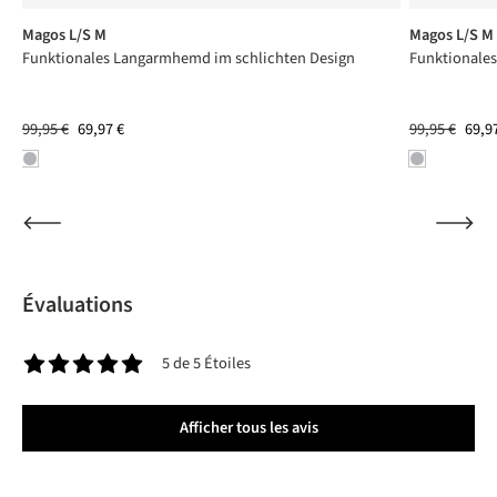
Magos L/S M
Magos L/S M
ne
Funktionales Langarmhemd im schlichten Design
Funktionale
99,95 €
69,97 €
99,95 €
69,9
Évaluations
5 de 5 Étoiles
Note moyenne de 5 sur 5 étoiles
Afficher tous les avis