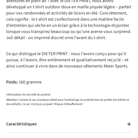
aventures en plein air ? Avec le DIETER PRINT, nous avons
développé un t-shirt outdoor doux en maille piquée légère – parfait
pour vos randonnées et activités de loisirs en été. Concrètement,
cela signifie : le t-shirt est confectionné dans une matière facile
d’entretien qui sèche en un éclair grâce à la technologie dryprotec
lorsque vous transpirez beaucoup ou qu’une averse vous surprend.
Joli détail : un imprimé discret orne l’avant du t-shirt.
Ce qui distingue le DIETER PRINT : nous l’avons conçu pour qu’il
puisse, à l’avenir, être entièrement et qualitativement recyclé – et
ainsi continuer à vivre dans de nouveaux vêtements Maier Sports.
Poids:
160 gramme
Informations de sécurité du produit
Attention ! Gardez le sac plastique utilisé pour l'emballage du produit hors de portée des bébés et
des enfants. Ce sac n'est pas un jouet ! Risque d'étouffement !
Caractéristiques