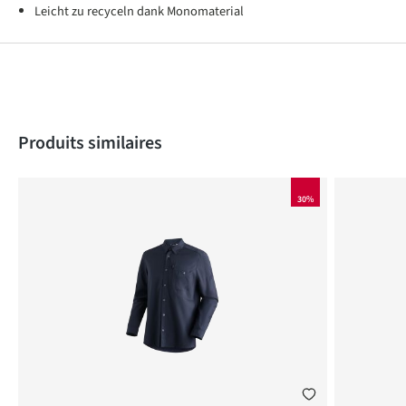
Leicht zu recyceln dank Monomaterial
Produktgalerie überspringen
Produits similaires
30%
AU