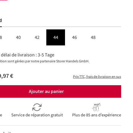
d
8
40
42
44
46
48
délai de livraison : 3-5 Tage
dition sont gérées par notre partenaire Storer Handels GmbH.
,97 €
Prix TTC, frais de livraison en sus
Ajouter au panier
ie
Service de réparation gratuit
Plus de 85 ans d’expérience