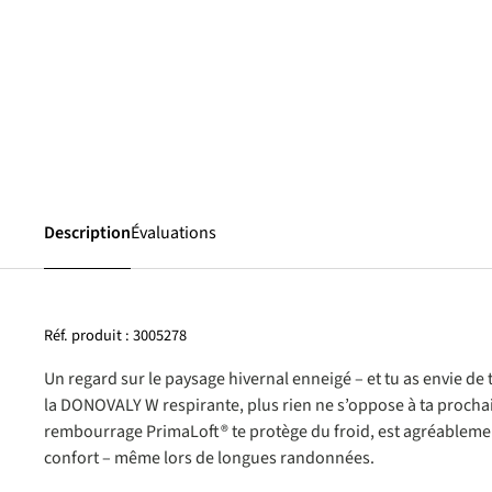
Description
Évaluations
Réf. produit :
3005278
Un regard sur le paysage hivernal enneigé – et tu as envie de t
la DONOVALY W respirante, plus rien ne s’oppose à ta prochai
rembourrage PrimaLoft® te protège du froid, est agréablemen
confort – même lors de longues randonnées.