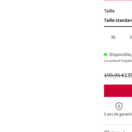
Choisir
Taille
Taille standar
36
3
Disponible, 
La vente et l'expé
199,95 €
139
5 ans de garant