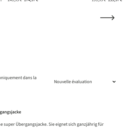
ne de 5 sur 5 étoiles
 uniquement dans la
gangsjacke
ur 5 étoiles
ne super Übergangsjacke. Sie eignet sich ganzjährig für