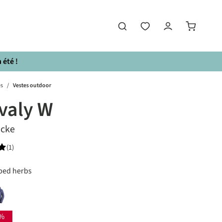
 été !
s
/
Vestes outdoor
valy W
acke
(1)
e de 5 sur 5 étoiles
ped herbs
ight sky
herbs
%