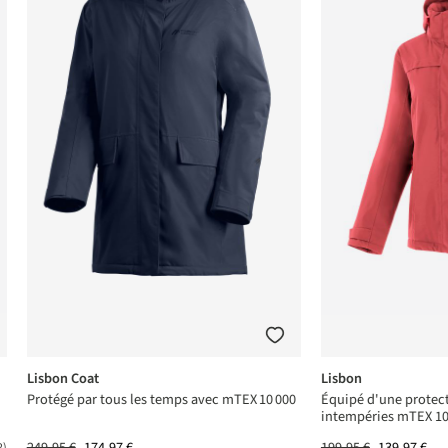
Lisbon Coat
Lisbon
Protégé par tous les temps avec mTEX 10 000
Équipé d'une protect
intempéries mTEX 10
249,95 €
174,97 €
199,95 €
139,97 €
2)