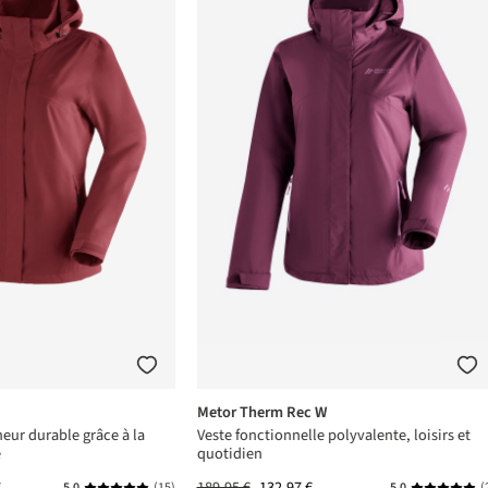
Metor Therm Rec W
heur durable grâce à la
Veste fonctionnelle polyvalente, loisirs et
e
quotidien
€
189,95 €
132,97 €
5,0
(15)
5,0
(