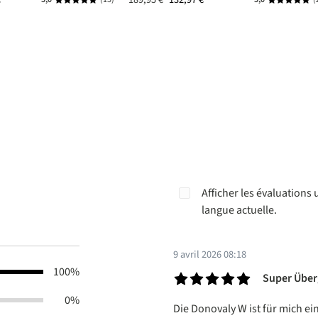
Note moyenne de 5 sur 5 étoiles
Note moyen
Afficher les évaluations
langue actuelle.
9 avril 2026 08:18
100%
Super Über
Évaluation avec une note de 5 s
0%
Die Donovaly W ist für mich ei