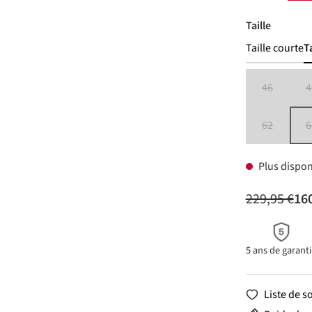
Choisir
Taille
Taille courte
T
46
4
(Cette optio
62
6
(Cette optio
Plus dispon
229,95 €
160
5 ans de garant
Liste de s