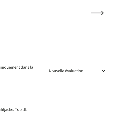
 uniquement dans la
ur 5 étoiles
ljacke. Top 👍🏼