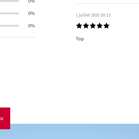
0%
0%
1 juillet 2020 20:13
0%
Évaluation avec une note de 5 s
Top
OU