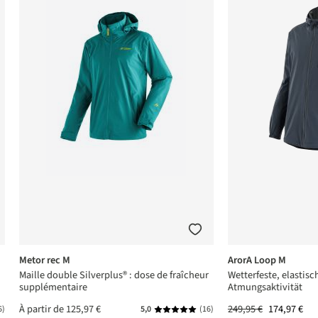
Metor rec M
ArorA Loop M
Maille double Silverplus® : dose de fraîcheur
Wetterfeste, elastisc
supplémentaire
Atmungsaktivität
À partir de
125,97 €
249,95 €
174,97 €
6)
5,0
(16)
ne de 4.6 sur 5 étoiles
Note moyenne de 5 sur 5 étoiles