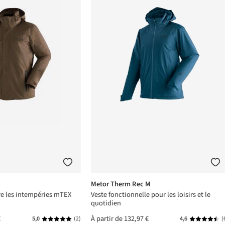
Metor Therm Rec M
re les intempéries mTEX
Veste fonctionnelle pour les loisirs et le
quotidien
€
À partir de
132,97 €
5,0
(2)
4,6
(
s
Note moyenne de 5 sur 5 étoiles
Note moyen