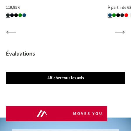
119,95 €
À partir de
63
Évaluations
Afficher tous les avis
MOVES YOU