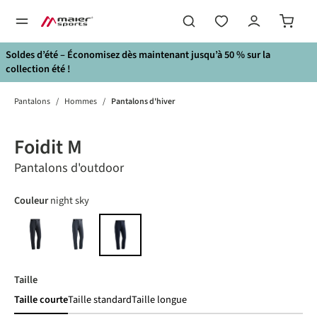
tenu principal
Soldes d’été – Économisez dès maintenant jusqu’à 50 % sur la
collection été !
Pantalons
/
Hommes
/
Pantalons d'hiver
Bildergalerie überspringen
Foidit M
Pantalons d'outdoor
Choisir
Couleur
night sky
black
graphite
night sky
Choisir
Taille
Taille courte
Taille standard
Taille longue