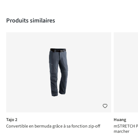
Produktgalerie überspringen
Produits similaires
Tajo 2
Huang
Convertible en bermuda grâce à sa fonction zip-off
mSTRETCH Pro
marcher