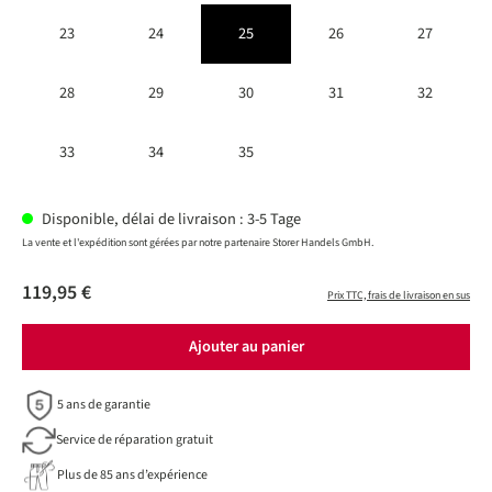
23
24
25
26
27
28
29
30
31
32
33
34
35
Disponible, délai de livraison : 3-5 Tage
La vente et l'expédition sont gérées par notre partenaire Storer Handels GmbH.
119,95 €
Prix TTC, frais de livraison en sus
Ajouter au panier
5 ans de garantie
Service de réparation gratuit
Plus de 85 ans d’expérience