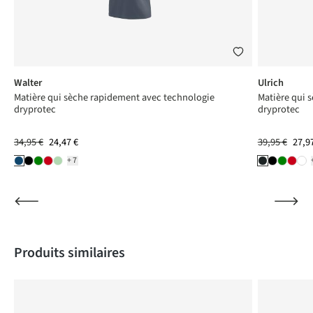
Walter
Ulrich
Matière qui sèche rapidement avec technologie
Matière qui 
dryprotec
dryprotec
34,95 €
24,47 €
39,95 €
27,9
+7
Produktgalerie überspringen
Produits similaires