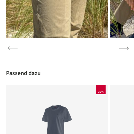
Produktgalerie überspringen
Passend dazu
30%