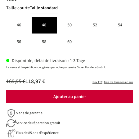
Taille courte
Taille standard
46
48
50
52
54
56
58
60
Disponible, délai de livraison : 1-3 Tage
La vente et l'expédition sont gérées par notre partenaire Storer Handels GmbH.
169,95 €
118,97 €
Prix TTC, frais de livraison en sus
Ajouter au panier
5 ans de garantie
Service de réparation gratuit
Plus de 85 ans d’expérience