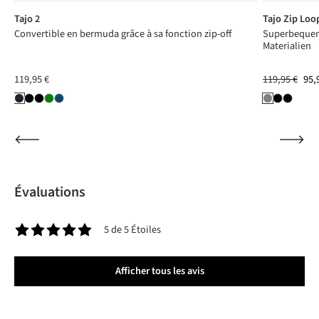
Tajo 2
Tajo Zip Loo
Convertible en bermuda grâce à sa fonction zip-off
Superbequem
Materialien
119,95 €
119,95 €
95,
Évaluations
5 de 5 Étoiles
Note moyenne de 5 sur 5 étoiles
Afficher tous les avis