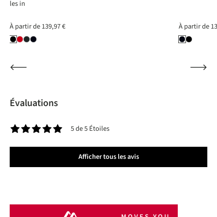
les in
À partir de
139,97 €
À partir de
13
Évaluations
5 de 5 Étoiles
Note moyenne de 5 sur 5 étoiles
Afficher tous les avis
MOVES YOU