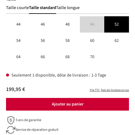
Taille courte
Taille standard
Taille longue
44
46
48
50
52
(Cette option n'est pas disponible 
54
56
58
60
62
64
66
68
70
Seulement 1 disponible, délai de livraison : 1-3 Tage
199,95 €
Prix TTC, frais de livraison en sus
Ajouter au panier
5 ans de garantie
Service de réparation gratuit