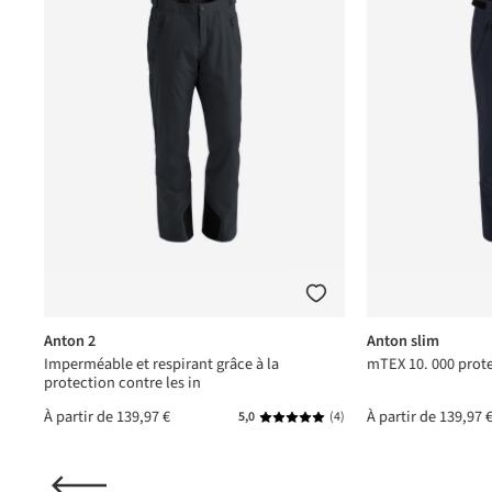
Anton 2
Anton slim
Imperméable et respirant grâce à la
mTEX 10. 000 prote
protection contre les in
À partir de
139,97 €
À partir de
139,97 
(1)
5,0
(4)
enne de 5 sur 5 étoiles
Note moyenne de 5 sur 5 étoile