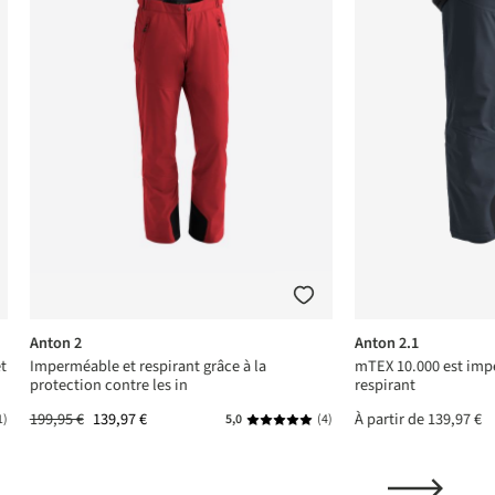
Anton 2
Anton 2.1
t
Imperméable et respirant grâce à la
mTEX 10.000 est imp
protection contre les in
respirant
199,95 €
139,97 €
À partir de
139,97 €
1)
5,0
(4)
ne de 5 sur 5 étoiles
Note moyenne de 5 sur 5 étoiles