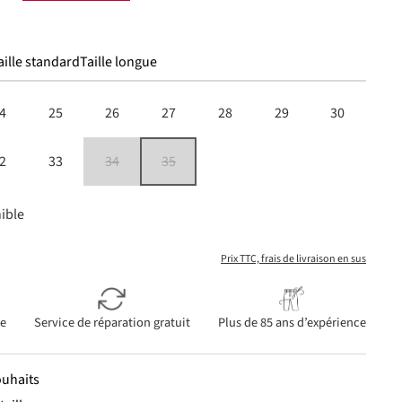
aille standard
Taille longue
4
25
26
27
28
29
30
2
33
34
35
(Cette option n'est pas disponible pour le moment.)
(Cette option n'est pas disponible pour le moment.
ible
Prix TTC, frais de livraison en sus
ie
Service de réparation gratuit
Plus de 85 ans d’expérience
ouhaits