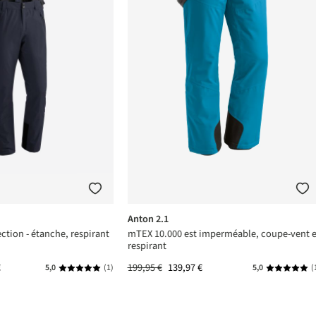
Anton 2.1
ction - étanche, respirant
mTEX 10.000 est imperméable, coupe-vent e
respirant
€
199,95 €
139,97 €
5,0
(1)
5,0
(
s
Note moyenne de 5 sur 5 étoiles
Note moyen