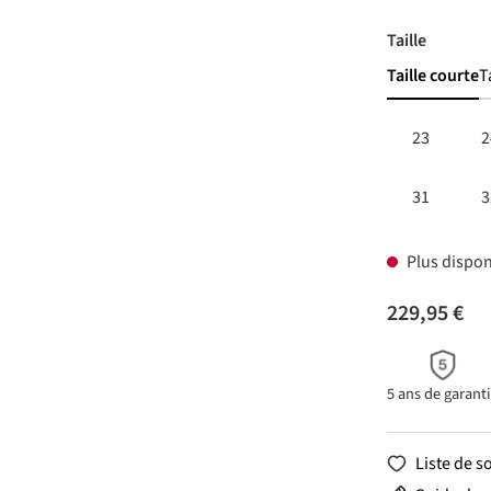
Choisir
Taille
Taille courte
T
23
2
31
3
Plus dispon
229,95 €
5 ans de garant
Liste de s