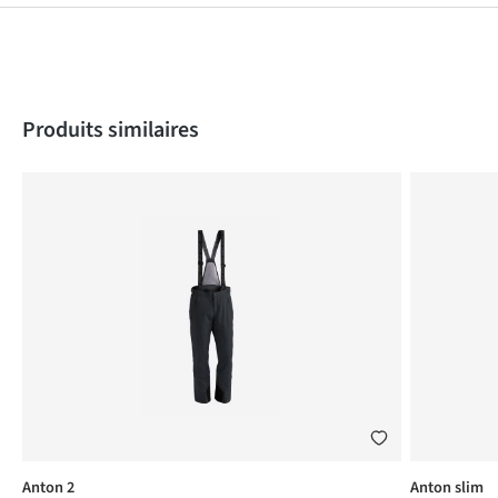
Produktgalerie überspringen
Produits similaires
Anton 2
Anton slim