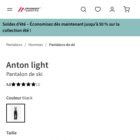
tenu principal
Soldes d’été – Économisez dès maintenant jusqu’à 50 % sur la
collection été !
Pantalons
/
Hommes
/
Pantalons de ski
Bildergalerie überspringen
Anton light
Pantalon de ski
5,0
(1)
Note moyenne de 5 sur 5 étoiles
Choisir
Couleur
black
black
Choisir
Taille