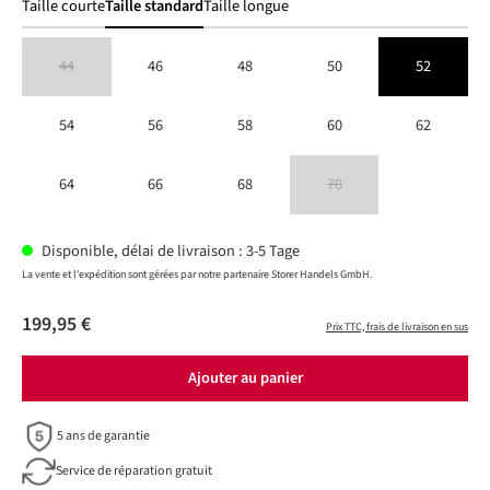
Taille courte
Taille standard
Taille longue
44
46
48
50
52
(Cette option n'est pas disponible pour le moment.)
54
56
58
60
62
64
66
68
70
(Cette option n'est pas disponible 
Disponible, délai de livraison : 3-5 Tage
La vente et l'expédition sont gérées par notre partenaire Storer Handels GmbH.
199,95 €
Prix TTC, frais de livraison en sus
Ajouter au panier
5 ans de garantie
Service de réparation gratuit