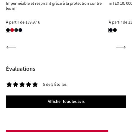
Imperméable et respirant grâce à la protection contre
mTEX 10. 000
les in
À partir de
139,97 €
À partir de
13
Évaluations
5 de 5 Étoiles
Note moyenne de 5 sur 5 étoiles
Afficher tous les avis