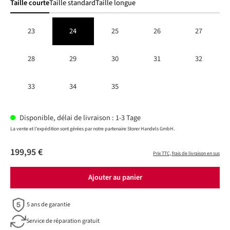
Taille courte
Taille standard
Taille longue
23
24
25
26
27
28
29
30
31
32
33
34
35
Disponible, délai de livraison : 1-3 Tage
La vente et l'expédition sont gérées par notre partenaire Storer Handels GmbH.
199,95 €
Prix TTC, frais de livraison en sus
Ajouter au panier
5 ans de garantie
Service de réparation gratuit