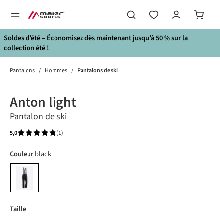
tenu principal
Soldes d’été – Économisez dès maintenant jusqu’à 50 % sur la
collection été !
Pantalons
/
Hommes
/
Pantalons de ski
Bildergalerie überspringen
Anton light
Pantalon de ski
5,0
(1)
Note moyenne de 5 sur 5 étoiles
Choisir
Couleur
black
black
Choisir
Taille