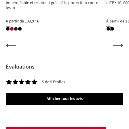
Imperméable et respirant grâce à la protection contre
mTEX 10. 000
les in
À partir de
139,97 €
À partir de
13
Évaluations
5 de 5 Étoiles
Note moyenne de 5 sur 5 étoiles
Afficher tous les avis