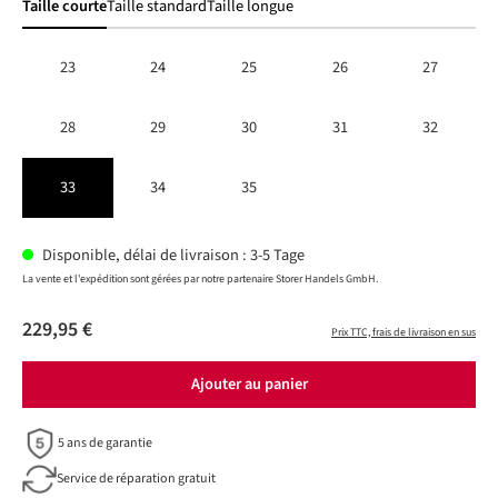
Taille courte
Taille standard
Taille longue
23
24
25
26
27
28
29
30
31
32
33
34
35
Disponible, délai de livraison : 3-5 Tage
La vente et l'expédition sont gérées par notre partenaire Storer Handels GmbH.
229,95 €
Prix TTC, frais de livraison en sus
Ajouter au panier
5 ans de garantie
Service de réparation gratuit