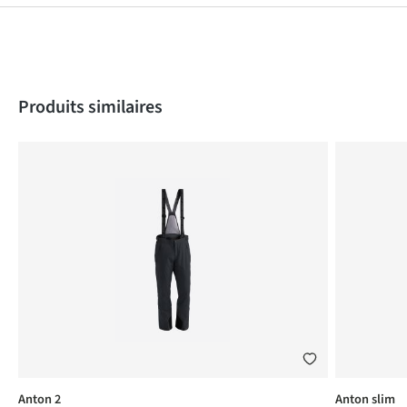
Produktgalerie überspringen
Produits similaires
Anton 2
Anton slim