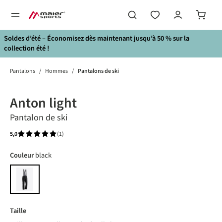
tenu principal
Soldes d’été – Économisez dès maintenant jusqu’à 50 % sur la
collection été !
Pantalons
/
Hommes
/
Pantalons de ski
Bildergalerie überspringen
Anton light
Pantalon de ski
5,0
(1)
Note moyenne de 5 sur 5 étoiles
Choisir
Couleur
black
black
Choisir
Taille