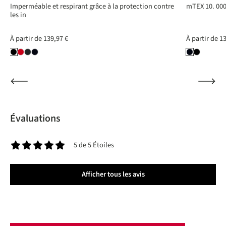
Imperméable et respirant grâce à la protection contre
mTEX 10. 000
les in
À partir de
139,97 €
À partir de
13
Évaluations
5 de 5 Étoiles
Note moyenne de 5 sur 5 étoiles
Afficher tous les avis