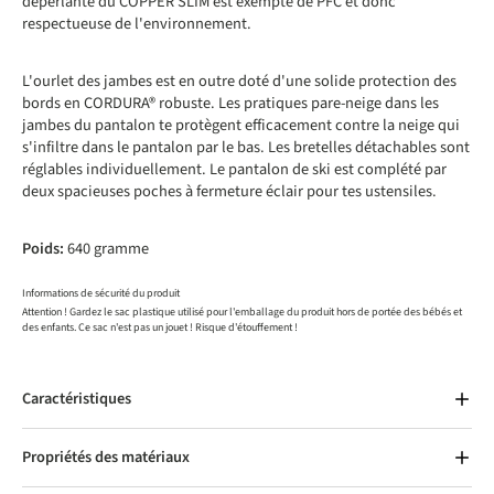
déperlante du COPPER SLIM est exempte de PFC et donc
respectueuse de l'environnement.
L'ourlet des jambes est en outre doté d'une solide protection des
bords en CORDURA® robuste. Les pratiques pare-neige dans les
jambes du pantalon te protègent efficacement contre la neige qui
s'infiltre dans le pantalon par le bas. Les bretelles détachables sont
réglables individuellement. Le pantalon de ski est complété par
deux spacieuses poches à fermeture éclair pour tes ustensiles.
Poids:
640 gramme
Informations de sécurité du produit
Attention ! Gardez le sac plastique utilisé pour l'emballage du produit hors de portée des bébés et
des enfants. Ce sac n'est pas un jouet ! Risque d'étouffement !
Caractéristiques
Propriétés des matériaux