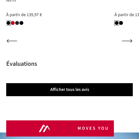
les in
À partir de
139,97 €
À partir de
13
Évaluations
Afficher tous les avis
MOVES YOU