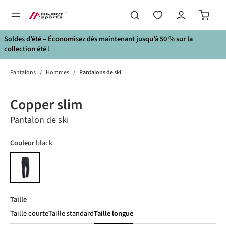
tenu principal
Soldes d’été – Économisez dès maintenant jusqu’à 50 % sur la
collection été !
Pantalons
/
Hommes
/
Pantalons de ski
Bildergalerie überspringen
Copper slim
Pantalon de ski
Choisir
Couleur
black
black
Choisir
Taille
Taille courte
Taille standard
Taille longue