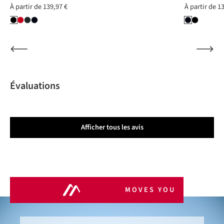
À partir de
139,97 €
À partir de
13
Évaluations
Afficher tous les avis
MOVES YOU