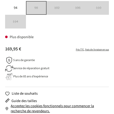
94
98
102
106
110
(Cette option n'est pas disponible pour le moment.)
(Cette option n'est pas disponible pour le moment.)
(Cette option n'est pas disponible 
(Cette option n
114
(Cette option n'est pas disponible pour le moment.)
Plus disponible
169,95 €
Prix TTC, frais de livraison en sus
5 ans de garantie
Service de réparation gratuit
Plus de 85 ans d’expérience
Liste de souhaits
Guide des tailles
Acceptez les cookies fonctionnels pour commencer la
recherche de revendeurs.