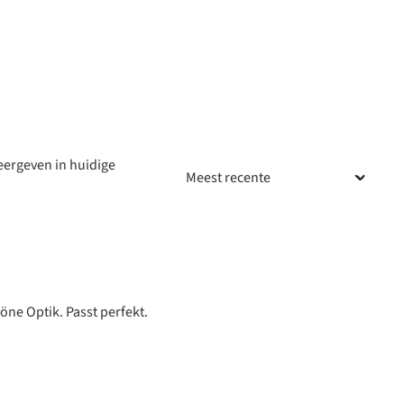
ergeven in huidige
an 5 van de 5 sterren
ne Optik. Passt perfekt.