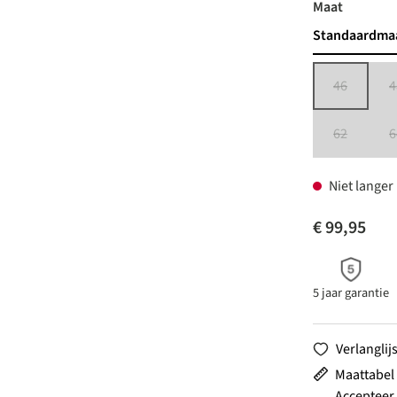
auswähl
Maat
Standaardma
46
4
(Deze optie 
62
6
(Deze optie 
Niet langer
€ 99,95
5 jaar garantie
Verlanglijs
Maattabel
Accepteer 