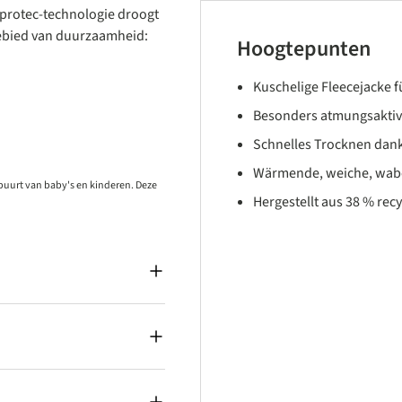
yprotec-technologie droogt
gebied van duurzaamheid:
Hoogtepunten
Kuschelige Fleecejacke f
Besonders atmungsaktiv
Schnelles Trocknen dank
Wärmende, weiche, wabe
 buurt van baby's en kinderen. Deze
Hergestellt aus 38 % re