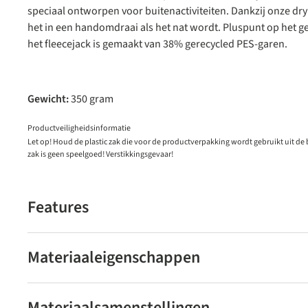
speciaal ontworpen voor buitenactiviteiten. Dankzij onze dr
het in een handomdraai als het nat wordt. Pluspunt op het 
het fleecejack is gemaakt van 38% gerecycled PES-garen.
Gewicht:
350 gram
Productveiligheidsinformatie
Let op! Houd de plastic zak die voor de productverpakking wordt gebruikt uit de
zak is geen speelgoed! Verstikkingsgevaar!
Features
Materiaaleigenschappen
Materiaalsamenstellingen