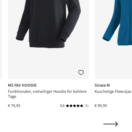
MS FAV HOODIE
Sinaia M
Funktionaler, vielseitiger Hoodie für kühlere
Kuschelige Fleecejac
Tage
€ 79,95
€ 99,95
5,0
(1)
Gemiddelde waardering van 5 van