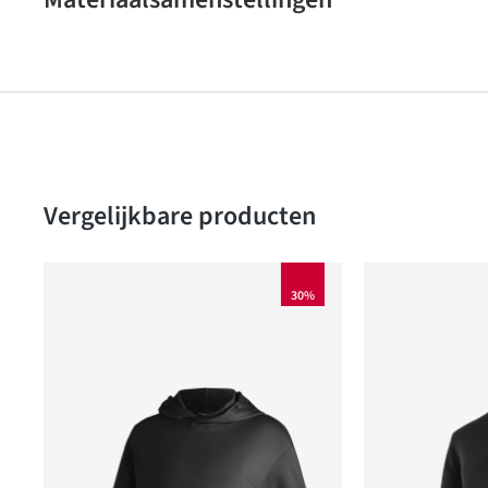
Produktgalerie überspringen
Vergelijkbare producten
30%