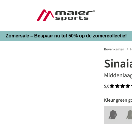
Zomersale – Bespaar nu tot 50% op de zomercollectie!
Bovenkanten
/
H
Sinai
Middenlaa
5,0
Gemiddelde 
auswäh
Kleur
green g
black
(Deze optie i
(