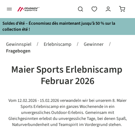
tenu principal
Soldes d’été – Économisez dès maintenant jusqu’à 50 % sur la
collection été !
/
/
/
Gewinnspiel
Erlebniscamp
Gewinner
Fragebogen
Maier Sports Erlebniscamp
Februar 2026
Vom 12.02.2026 - 15.02.2026 verwandeln wir bei unserem 8. Maier
Sports Erlebniscamp ein ganzes Wochenende in ein
unvergessliches Outdoor-Erlebnis. Gemeinsam mit
Gleichgesinnten erlebst du unvergessliche Tage, bei denen Spaß,
Naturverbundenheit und Teamspirit im Vordergrund stehen.